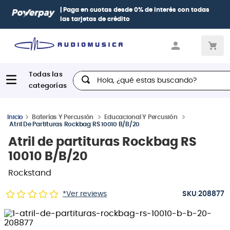
todas
Paga con
hasta 12 cuotas sin intereses
con tarjetas
BCP
Diners, BBVA e Interbank
Hola, ¿qué estas buscando?
Baterías Y Percusión
Educacional Y Percusión
Atril De Partituras Rockbag RS 10010 B/B/20
Atril de partituras Rockbag RS
10010 B/B/20
Rockstand
:
*Ver reviews
208877