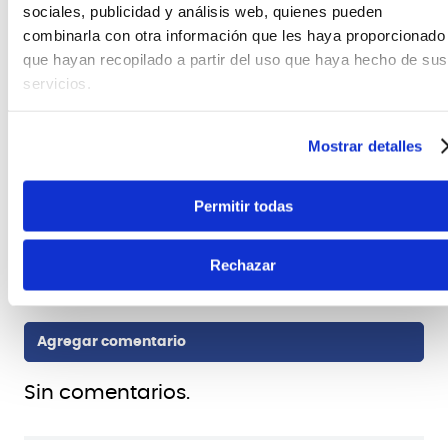
sociales, publicidad y análisis web, quienes pueden
Material
combinarla con otra información que les haya proporcionado
metálico
que hayan recopilado a partir del uso que haya hecho de sus
Altura
servicios.
1,32 metros máximo
Color
Mostrar detalles
negro
Marca
Rockbag
Permitir todas
Rechazar
Sin comentarios.