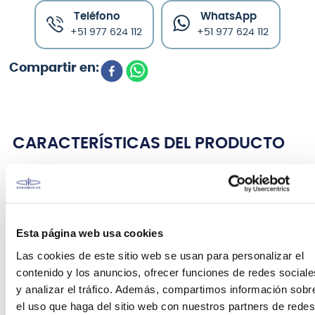
Teléfono
WhatsApp
+51 977 624 112
+51 977 624 112
CARACTERÍSTICAS DEL PRODUCTO
Atril de partituras RS 10010 B/B/20 ROCKBAG Una de
las marcas en atriles y soportes más confiable del
mercado. Además de su alta resistencia destaca
por su ligereza, ideal para partituras, de patas de
Esta página web usa cookies
tubo rectangular, portátil, de construcción sólida y
Las cookies de este sitio web se usan para personalizar el
bandeja EZ.
contenido y los anuncios, ofrecer funciones de redes sociale
y analizar el tráfico. Además, compartimos información sobr
el uso que haga del sitio web con nuestros partners de redes
FICHA TÉCNICA Y DIMENSIONES