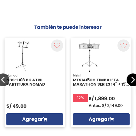
También te puede interesar
Nomad
Meinl
NBS-1103 BK ATRIL
MTS1415CH TIMBALETA
PARTITURA NOMAD
MARATHON SERIES 14'' + 15''
MEINL
12%
S/
1,899.00
S/
49.00
Antes:
S/
2,149.00
Agregar
Agregar