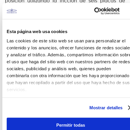
posición utilizando la fricción de seis placas de
disco de metal lisas en lugar de los engranajes
dentados tradicionales, por lo que puede ajustarlo
en cualquier ángulo deseado. Este mecanismo
también tiene una estructura más duradera que un
Esta página web usa cookies
basculante de engranajes convencional.
Las cookies de este sitio web se usan para personalizar el
Garra de escape
contenido y los anuncios, ofrecer funciones de redes sociale
y analizar el tráfico. Además, compartimos información sobr
¿Puede montar este Hoop Grip en aros de varias
el uso que haga del sitio web con nuestros partners de redes
formas ajustando la posición de la garra en el lado
sociales, publicidad y análisis web, quienes pueden
superior? simplemente afloje el perno de cabeza
combinarla con otra información que les haya proporcionado
hueca hexagonal y deslice la garra para ajustar.
que hayan recopilado a partir del uso que haya hecho de sus
Cesta giratoria
servicios.
Los brazos de la canasta espaciados
asimétricamente permiten sostener un tambor de 8
Mostrar detalles
o 10 orejetas sin interferencia con su colador, tope o
orejetas. Dado que la canasta gira
Permitir todas
independientemente del soporte, puede colocar el