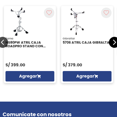
Tama
Gibraltar
HS80PW ATRIL CAJA
5706 ATRIL CAJA GIBRALTAR
ROADPRO STAND CON
DOBLE REFUERZO TAMA
S/
399.00
S/
379.00
Agregar
Agregar
Comunícate con nosotros