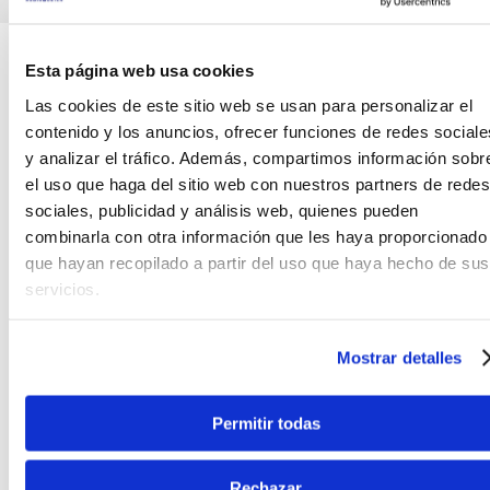
Teléfono
WhatsApp
Esta página web usa cookies
+51 977 624 112
+51 977 624 112
Las cookies de este sitio web se usan para personalizar el
contenido y los anuncios, ofrecer funciones de redes sociale
y analizar el tráfico. Además, compartimos información sobr
el uso que haga del sitio web con nuestros partners de redes
sociales, publicidad y análisis web, quienes pueden
combinarla con otra información que les haya proporcionado
CARACTERÍSTICAS DEL PRODUCTO
que hayan recopilado a partir del uso que haya hecho de sus
servicios.
Cable RockBoard® MIDI. Basado en un diseño
reducido de cable plano, estos cables son planos y
compactos con un diseño omnidireccional. Se
Mostrar detalles
pueden ajustar para que sean rectos o en ángulo
hacia la izquierda y hacia la derecha, y se
Permitir todas
bloquean en su lugar con dos tornillos de cabeza
hexagonal.
Rechazar