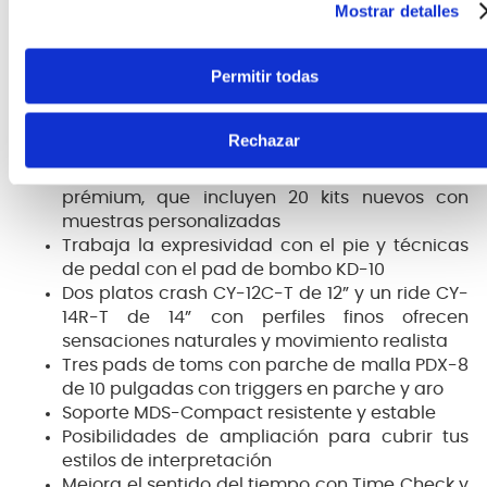
movimiento natural y detección de posición
Mostrar detalles
abierta/cerrada ayuda a dominar con
precisión
Permitir todas
Módulo de sonido TD-17 actualizado con
nuevos kits, efectos ampliados, secciones de
compresión/reverb y sonidos de percusión
Rechazar
definidos, dinámicos y naturales
Elige entre 70 kits de percusión preset
prémium, que incluyen 20 kits nuevos con
muestras personalizadas
Trabaja la expresividad con el pie y técnicas
de pedal con el pad de bombo KD-10
Dos platos crash CY-12C-T de 12” y un ride CY-
14R-T de 14” con perfiles finos ofrecen
sensaciones naturales y movimiento realista
Tres pads de toms con parche de malla PDX-8
de 10 pulgadas con triggers en parche y aro
Soporte MDS-Compact resistente y estable
Posibilidades de ampliación para cubrir tus
estilos de interpretación
Mejora el sentido del tiempo con Time Check y