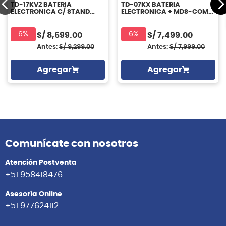
TD-17KV2 BATERIA
TD-07KX BATERIA
ELECTRONICA C/ STAND
ELECTRONICA + MDS-COM
MDS-COM ROLAND
ROLAND
6%
6%
S/
8,699.00
S/
7,499.00
Antes:
S/
9,299.00
Antes:
S/
7,999.00
Agregar
Agregar
Comunícate con nosotros
Atención Postventa
+51 958418476
Asesoría Online
+51 977624112