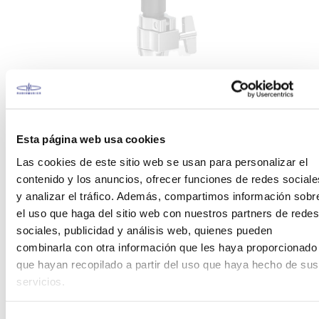
El VH-10 te permite expresar el cambio sonoro que
se produce cuando golpeas el charles cerrado
justo antes de abrirlo. Incluso puedes diferenciar
entre golpes de arco y borde del plato.
Esta página web usa cookies
Las cookies de este sitio web se usan para personalizar el
contenido y los anuncios, ofrecer funciones de redes sociale
Características:
y analizar el tráfico. Además, compartimos información sobr
el uso que haga del sitio web con nuestros partners de redes
Kit de batería electrónica de cinco piezas con
sociales, publicidad y análisis web, quienes pueden
dos crashes, ride y un Hi-Hat compatible con
un atril estándar
combinarla con otra información que les haya proporcionado
Desarrolla el control de rudimentos y técnicas
que hayan recopilado a partir del uso que haya hecho de sus
correctas con la gran caja PDX-12 de 12
servicios.
pulgadas con parche de malla doble
El V-Hi-Hat VH-10 de 12 pulgadas con