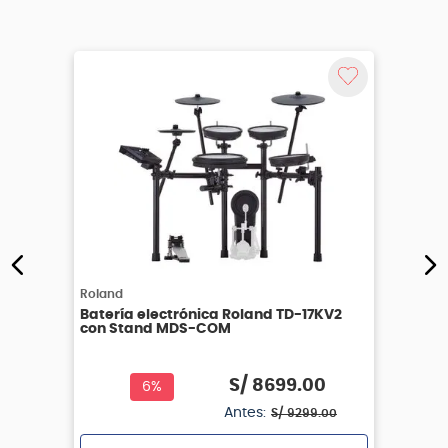
Roland
Batería electrónica Roland TD-17KV2
con Stand MDS-COM
S/
8699
.
00
6%
Antes:
S/
9299
.
00