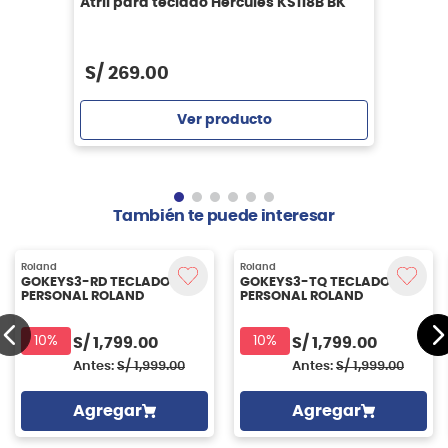
Atril para teclado Hercules KS118B BK
S/
269
.
00
Ver producto
Agregar
También te puede interesar
Roland
Roland
GOKEYS3-RD TECLADO
GOKEYS3-TQ TECLADO
PERSONAL ROLAND
PERSONAL ROLAND