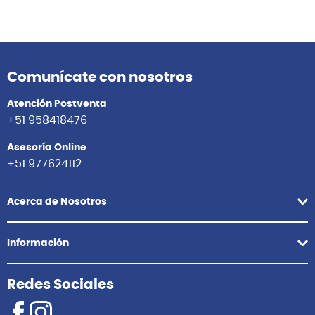
10%
10%
S/
1,799.00
S/
1,799.00
Antes:
S/
1,999.00
Antes:
S/
1,999.00
Agregar
Agregar
Comunícate con nosotros
Atención Postventa
+51 958418476
Asesoría Online
+51 977624112
Acerca de Nosotros