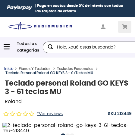
Paga con
hasta 12 cuotas sin intereses
con tarjetas
BCP Visa,
Diners, BBVA e Interbank
Hola, ¿qué estas buscando?
Pianos Y Teclados
Teclados Personales
Teclado Personal Roland GO KEYS 3 - 61 Teclas MU
Teclado personal Roland GO KEYS
3 - 61 teclas MU
Roland
:
*Ver reviews
213449