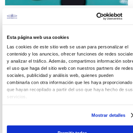
Compañero musical compacto
Esta página web usa cookies
Con su diseño portátil y todo en uno, puedes mover
el GO:KEYS 3 por toda la casa y disfrutar de la
Las cookies de este sitio web se usan para personalizar el
música donde quieras. El sistema de sonido estéreo
contenido y los anuncios, ofrecer funciones de redes sociale
integrado ofrece un sonido grande y gratificante,
y analizar el tráfico. Además, compartimos información sobr
mientras que la alimentación a pilas AA permite
el uso que haga del sitio web con nuestros partners de redes
montarlo de forma rápida y sencilla. Y si quieres
sociales, publicidad y análisis web, quienes pueden
tocar a tu aire, conecta cascos o auriculares de
combinarla con otra información que les haya proporcionado
botón y disfruta del GO:KEYS 3 sin molestar a nadie.
que hayan recopilado a partir del uso que haya hecho de sus
servicios.
Mostrar detalles