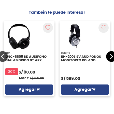
También te puede interesar
ARX
Roland
DNC-6605 BK AUDIFONO
RH-200S SV AUDIFONOS
INALAMBRICO BT ARX
MONITOREO ROLAND
30%
S/
90.00
Antes:
S/
129.00
S/
599.00
Agregar
Agregar