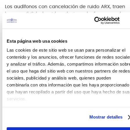
Los audífonos con cancelación de ruido ARX, traen
la asequibilidad unida a la tecnología avanzada.
Diseñados para ofrecer un valor excepcional, estos
audífonos incluyen numerosas características
técnicas. Con un driver de 40 mm, una impedancia
Esta página web usa cookies
de 32 Ω, los audífonos ARX ofrecen un sonido
Las cookies de este sitio web se usan para personalizar el
equilibrado de 20 Hz a 20 kHz. Con una sensibilidad
contenido y los anuncios, ofrecer funciones de redes sociale
de 97 dB ± 3 dB, cada detalle es nítido.
y analizar el tráfico. Además, compartimos información sobr
el uso que haga del sitio web con nuestros partners de redes
Con tecnología Bluetooth V5.3, disfrute de una
sociales, publicidad y análisis web, quienes pueden
conexión estable de hasta 10 m para una
combinarla con otra información que les haya proporcionado
transmisión de audio ininterrumpida. Experimente
que hayan recopilado a partir del uso que haya hecho de sus
una calidad de sonido mejorada con reducción
servicios.
activa de ruido, que reduce el ruido ambiental
entre 20 y 25 dB. Los audífonos ARX están diseñados
para su comodidad con una batería de 3,7 V, 300
Mostrar detalles
mA y carga tipo C, logrando una carga completa
en solo 2 horas. Disfrute de hasta 12 horas de