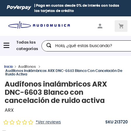
Paga con
hasta 12 cuotas sin intereses
con tarjetas
BCP Visa,
Diners, BBVA e Interbank
Hola, ¿qué estas buscando?
Audífonos
Audífonos Inalámbricos ARX DNC-6603 Blanco Con Cancelación De
Ruido Activa
Audífonos inalámbricos ARX
DNC-6603 Blanco con
cancelación de ruido activa
ARX
:
*Ver reviews
213720