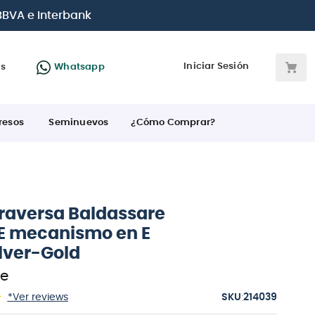
de crédito
Iniciar Sesión
as
Whatsapp
resos
Seminuevos
¿Cómo Comprar?
Traversa Baldassare
 mecanismo en E
ilver-Gold
re
:
*Ver reviews
214039