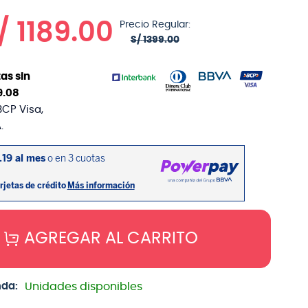
/
1189
.
00
Precio Regular:
S/
1399
.
00
as sin
9
.
08
BCP Visa,
.
AGREGAR AL CARRITO
nda:
Unidades disponibles