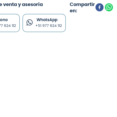
e venta y asesoría
fono
WhatsApp
7 624 112
+51 977 624 112