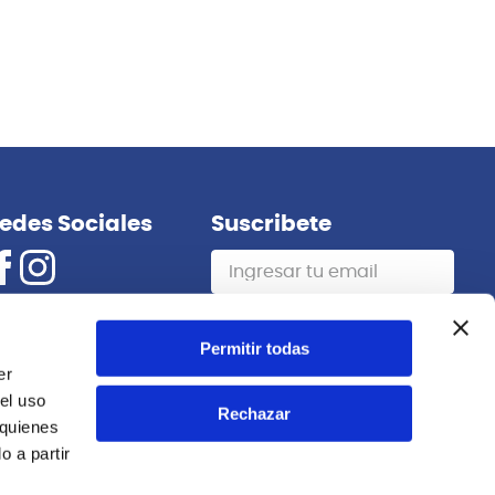
Baldassare
mana
6433L GD SAXO SOPRANO BALDASSARE
S/
1,364.00
30%
Permitir todas
Antes:
S/
1,949.00
er
el uso
Rechazar
Agregar
 quienes
 a partir