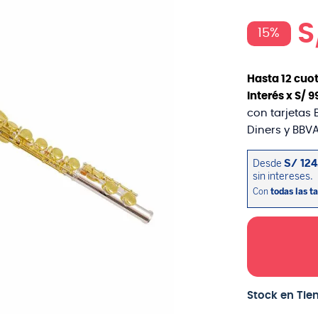
S
15%
Hasta
12
cuot
interés x
S/
9
con tarjetas 
Diners y BBVA
Stock en Tie