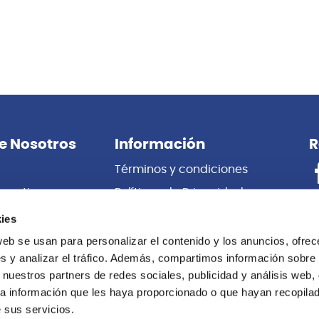
También te puede interesar
Baldassare
 FLAUTA PICCOLO NEGRO /
Flauta dulce digitación ale
LDASSARE
Baldassare H9318
/
989.00
S/
17.00
11%
ies
ntes:
S/
1,099.00
Antes:
S/
19.00
web se usan para personalizar el contenido y los anuncios, ofrec
s y analizar el tráfico. Además, compartimos información sobre 
Agregar
Agregar
 nuestros partners de redes sociales, publicidad y análisis web,
a información que les haya proporcionado o que hayan recopilado
 sus servicios.