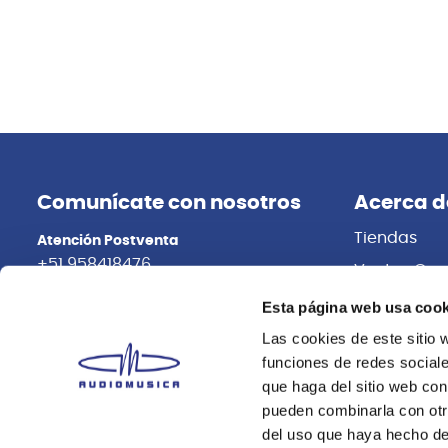
Baldassare
Baldassare
Flauta traversa Baldassare 6456S silver
6458EG BMG
DORADO BA
S/
849.00
S
15%
10%
Esta página web usa cook
Antes:
S/
999.00
A
Las cookies de este sitio 
funciones de redes sociale
Agregar
que haga del sitio web con
pueden combinarla con otr
del uso que haya hecho de