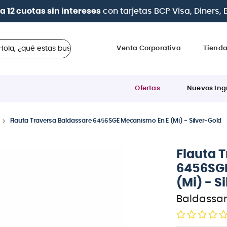
a en cuotas
desde 0% de interés
con todas las tarjetas 
 ¿qué estas buscando?
Venta Corporativa
Tiend
Ofertas
Nuevos Ing
Flauta Traversa Baldassare 6456SGE Mecanismo En E (Mi) - Silver-Gold
Flauta 
6456SGE
(Mi) - S
Baldassa