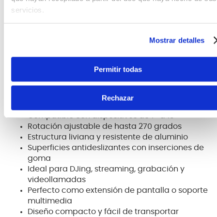
a otros accesorios tecnológicos.
servicios.
A pesar de su tamaño compacto, soporta
dispositivos de hasta 3 kg, ofreciendo estabilidad
Mostrar detalles
confiable para múltiples configuraciones.
Permitir todas
Características destacadas
Soporte plegable y ajustable para tablets y
Rechazar
smartphones
Compatible con dispositivos de 7" a 13"
Rotación ajustable de hasta 270 grados
Estructura liviana y resistente de aluminio
Superficies antideslizantes con inserciones de
goma
Ideal para DJing, streaming, grabación y
videollamadas
Perfecto como extensión de pantalla o soporte
multimedia
Diseño compacto y fácil de transportar