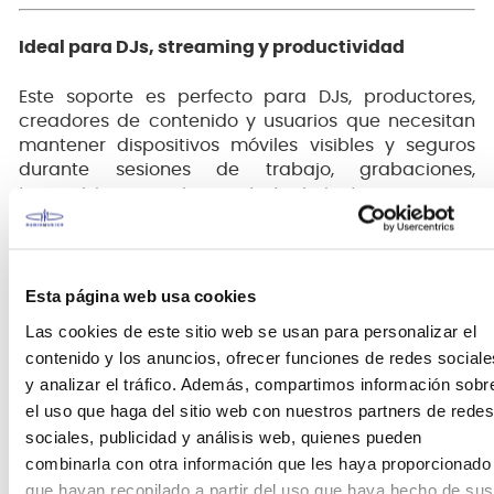
Ideal para DJs, streaming y productividad
Este soporte es perfecto para DJs, productores,
creadores de contenido y usuarios que necesitan
mantener dispositivos móviles visibles y seguros
durante sesiones de trabajo, grabaciones,
transmisiones en vivo o entretenimiento.
Su estructura incorpora superficies antideslizantes
y apoyos con goma protectora que ayudan a
mantener tablets y smartphones firmemente
Esta página web usa cookies
posicionados durante el uso.
Las cookies de este sitio web se usan para personalizar el
contenido y los anuncios, ofrecer funciones de redes sociale
Diseño portátil y resistente
y analizar el tráfico. Además, compartimos información sobr
el uso que haga del sitio web con nuestros partners de redes
El diseño plegable facilita el transporte y
sociales, publicidad y análisis web, quienes pueden
almacenamiento, permitiendo llevarlo
combinarla con otra información que les haya proporcionado
cómodamente en mochilas, bolsos o estuches junto
que hayan recopilado a partir del uso que haya hecho de sus