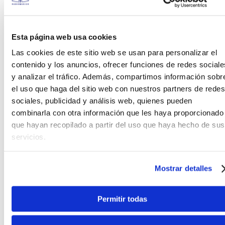
PRODUCTOS SIMILARES
Esta página web usa cookies
Las cookies de este sitio web se usan para personalizar el
contenido y los anuncios, ofrecer funciones de redes sociale
y analizar el tráfico. Además, compartimos información sobr
el uso que haga del sitio web con nuestros partners de redes
sociales, publicidad y análisis web, quienes pueden
combinarla con otra información que les haya proporcionado
que hayan recopilado a partir del uso que haya hecho de sus
servicios.
Powerdrums
Walters
Pad de práctica Powerdrums
Pedal de sustain p
Mostrar detalles
PDPR12-PRSTAND FIRE
Walters Sustain SV
Permitir todas
S/
125
.
00
S
50%
49%
Antes:
An
S/
249
.
00