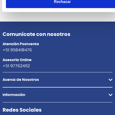
Rechazar
Ver producto
Ver prod
Agregar
Agrega
Comunícate con nosotros
Atención Postventa
+51 958418476
Asesoría Online
+51 977624112
Acerca de Nosotros
Información
Redes Sociales