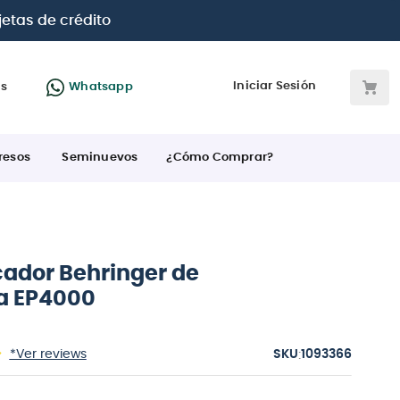
 BBVA e Interbank
Iniciar Sesión
as
Whatsapp
resos
Seminuevos
¿Cómo Comprar?
cador Behringer de
a EP4000
:
*Ver reviews
1093366