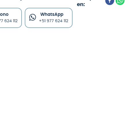
fono
WhatsApp
7 624 112
+51 977 624 112