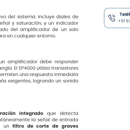
Telé
tivo del sistema. Incluye diales de
+51 97
ñal y saturación, y un indicador
ado del amplificador de un solo
ura en cualquier entorno.
 un amplificador debe responder
a. El EP4000 utiliza transistores
 permiten una respuesta inmediata
más exigentes, logrando un sonido
ración integrado
que detecta
táneamente la señal de entrada
on un
filtro de corte de graves