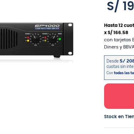
S/
1
Hasta
12
cuot
x
S/
166
.
58
con tarjetas 
Diners y BBVA
Stock en Tie