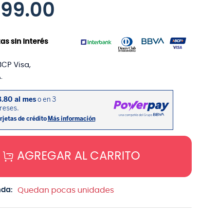
999
.
00
as sin interés
BCP Visa,
.
AGREGAR AL CARRITO
nda:
Quedan pocas unidades