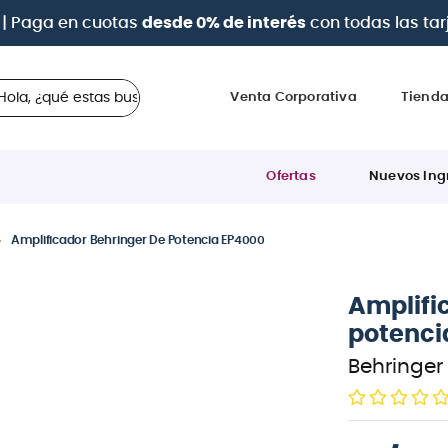
a 12 cuotas sin intereses
con tarjetas
BCP Visa, Diners,
 ¿qué estas buscando?
Venta Corporativa
Tiend
Ofertas
Nuevos Ing
Amplificador Behringer De Potencia EP4000
Amplifi
potenci
Behringer