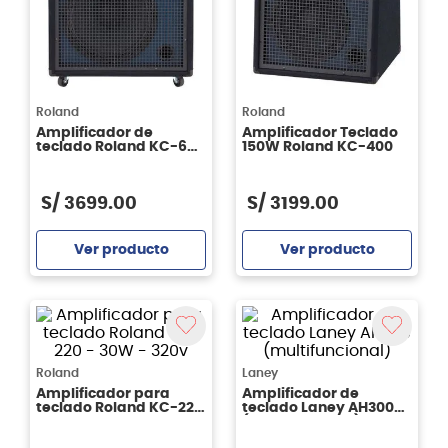
Roland
Roland
Amplificador de
Amplificador Teclado
teclado Roland KC-600
150W Roland KC-400
de 200 watts
S/
3699
.
00
S/
3199
.
00
Ver producto
Ver producto
Agregar
Agregar
Roland
Laney
Amplificador para
Amplificador de
teclado Roland KC-220
teclado Laney AH300
- 30W - 320v
(multifuncional)