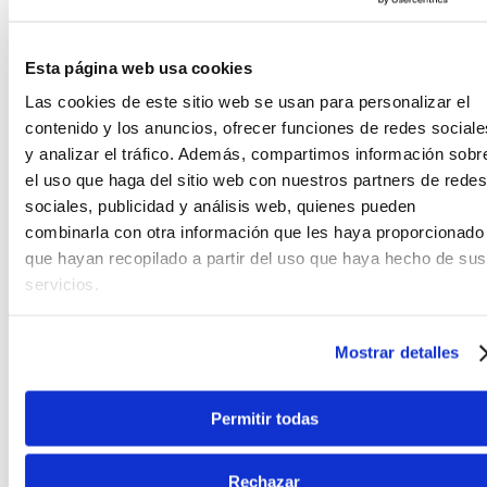
Agregar
Agregar
Esta página web usa cookies
Las cookies de este sitio web se usan para personalizar el
contenido y los anuncios, ofrecer funciones de redes sociale
y analizar el tráfico. Además, compartimos información sobr
el uso que haga del sitio web con nuestros partners de redes
sociales, publicidad y análisis web, quienes pueden
combinarla con otra información que les haya proporcionado
que hayan recopilado a partir del uso que haya hecho de sus
¡Último Stock!
Laney
servicios.
Laney
Amplificador de
teclado Laney AH80
Amplificador teclado
(multifuncional)
Laney AH150 - (multi-
Mostrar detalles
instrumento)
S/
1599
.
00
S/
1999
.
00
Permitir todas
Ver producto
Ver producto
Rechazar