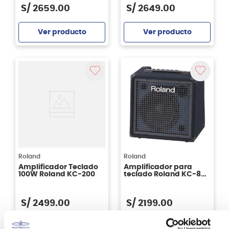
S/
2659
.
00
S/
2649
.
00
Ver producto
Ver producto
Agregar
Agregar
Roland
Roland
Amplificador Teclado
Amplificador para
100W Roland KC-200
teclado Roland KC-80
- 50Watts - 230v
S/
2499
.
00
S/
2199
.
00
Ver producto
Ver producto