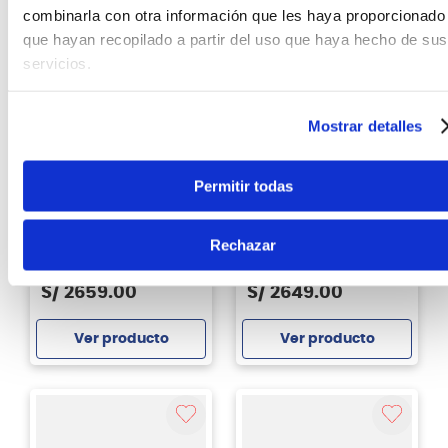
Agregar
Agregar
combinarla con otra información que les haya proporcionado
que hayan recopilado a partir del uso que haya hecho de sus
servicios.
Mostrar detalles
Permitir todas
Roland
Laney
Amplificador para
Amplificador de
teclado Roland KC-220
teclado Laney AH300
Rechazar
- 30W - 320v
(multifuncional)
S/
2659
.
00
S/
2649
.
00
Ver producto
Ver producto
Agregar
Agregar