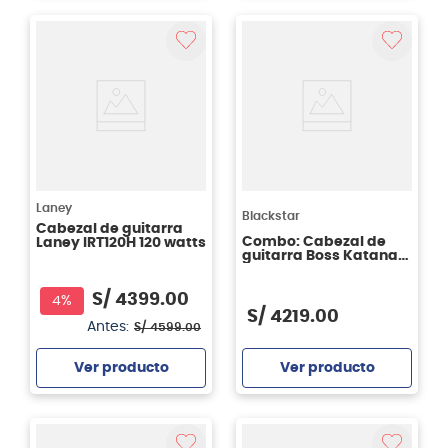
Agregar
Agregar
Laney
Blackstar
Cabezal de guitarra
Combo: Cabezal de
Laney IRT120H 120 watts
guitarra Boss Katana
Artist Gen 3 +
Footswitch BOSS GA-
S/
4399
.
00
FC EX + Adaptador
4%
bluetooth Boss BT-
S/
4219
.
00
DUAL
Antes:
S/
4599
.
00
Ver producto
Ver producto
Agregar
Agregar