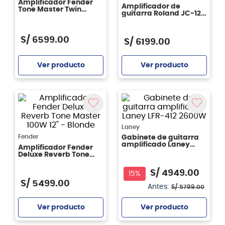
Amplificador Fender
Amplificador de
Tone Master Twin
guitarra Roland JC-120
Reverb - Black
- 120W Jazz Chorus
S/
6599
.
00
S/
6199
.
00
Ver producto
Ver producto
Agregar
Agregar
Laney
Fender
Gabinete de guitarra
amplificado Laney
Amplificador Fender
LFR-412 2600W
Deluxe Reverb Tone
Master 100W 12" -
Blonde
S/
4949
.
00
15%
S/
5499
.
00
Antes:
S/
5799
.
00
Ver producto
Ver producto