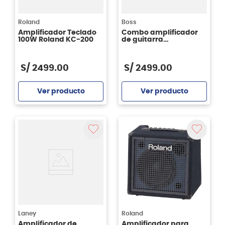
Roland
Boss
Amplificador Teclado
Combo amplificador
100W Roland KC-200
de guitarra
electroacústica Boss
ACS-LIVELT 230
S/
2499
.
00
S/
2499
.
00
Ver producto
Ver producto
Agregar
Agregar
Laney
Roland
Amplificador de
Amplificador para