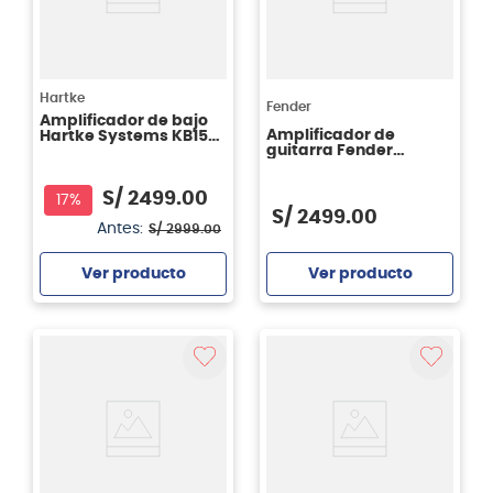
Hartke
Fender
Amplificador de bajo
Amplificador de
Hartke Systems KB15
guitarra Fender
KICKBACK 15 COMBO
Mustang LX100 12"
500 Watts
S/
2499
.
00
17%
S/
2499
.
00
Antes:
S/
2999
.
00
Ver producto
Ver producto
Agregar
Agregar