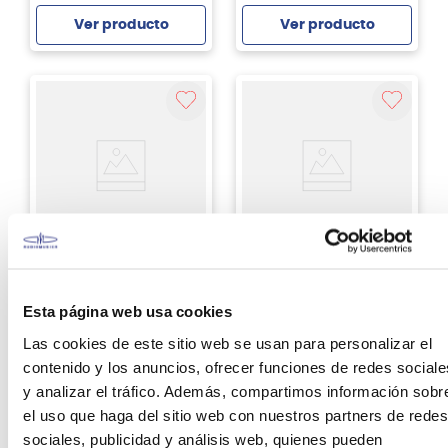
Ver producto
Ver producto
Agregar
Agregar
Blackstar
Fender
Amplificador de
Amplificador de
guitarra Blackstar HT-
guitarra acústica
Esta página web usa cookies
5R MKIII 5 W
Fender Acoustic Junior
Go
Las cookies de este sitio web se usan para personalizar el
S/
2699
.
00
S/
2689
.
00
contenido y los anuncios, ofrecer funciones de redes sociale
y analizar el tráfico. Además, compartimos información sobr
Ver producto
Ver producto
el uso que haga del sitio web con nuestros partners de redes
sociales, publicidad y análisis web, quienes pueden