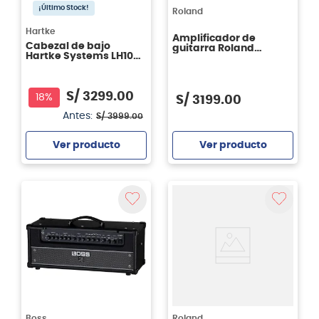
¡Último Stock!
Roland
Hartke
Amplificador de
Cabezal de bajo
guitarra Roland
Hartke Systems LH1000
CUBESTEX
1000 watts
S/
3299
.
00
18%
S/
3199
.
00
Antes:
S/
3999
.
00
Ver producto
Ver producto
Agregar
Agregar
Boss
Roland