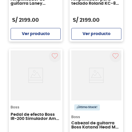
guitarra Laney
teclado Roland KC-80
LX120RTWIN
- 50Watts - 230v
S/
2199
.
00
S/
2199
.
00
Ver producto
Ver producto
Agregar
Agregar
Boss
¡Último Stock!
Pedal de efecto Boss
Boss
IR-200 Simulador Amp
Y Gabinete
Cabezal de guitarra
Boss Katana Head MKII
- 230V