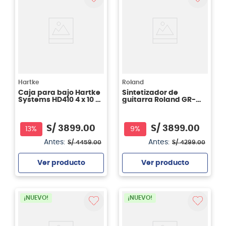
Hartke
Roland
Caja para bajo Hartke
Sintetizador de
Systems HD410 4 x 10 -
guitarra Roland GR-
1000 watts
55GK
S/
3899
.
00
S/
3899
.
00
13%
9%
Antes:
Antes:
S/
4459
.
00
S/
4299
.
00
Ver producto
Ver producto
Agregar
Agregar
¡NUEVO!
¡NUEVO!