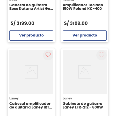
Cabezal de guitarra
Amplificador Teclado
Boss Katana Artist Gen
150W Roland KC-400
3
S/
3199
.
00
S/
3199
.
00
Ver producto
Ver producto
Agregar
Agregar
Laney
Laney
Cabezal amplificador
Gabinete de guitarra
de guitarra Laney IRT-
Laney LFR-212 - 800W
SLS - 300W