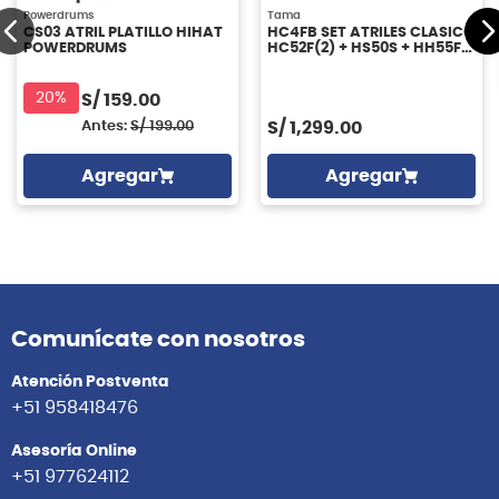
Powerdrums
Tama
CS03 ATRIL PLATILLO HIHAT
HC4FB SET ATRILES CLASICO
POWERDRUMS
HC52F(2) + HS50S + HH55F
TAMA
20%
S/
159.00
Antes:
S/
199.00
S/
1,299.00
Agregar
Agregar
Comunícate con nosotros
Atención Postventa
+51 958418476
Asesoría Online
+51 977624112