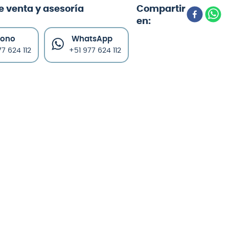
e venta y asesoría
fono
WhatsApp
7 624 112
+51 977 624 112