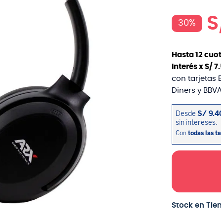
S
30%
Hasta
12
cuot
interés x
S/
7
.
con tarjetas 
Diners y BBVA
Stock en Tie