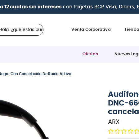
| Paga en cuotas
desde 0% de interés
con todas las t
 ¿qué estas buscando?
Venta Corporativa
Tiend
Ofertas
Nuevos Ing
egro Con Cancelación De Ruido Activa
Audífon
DNC-66
cancela
ARX