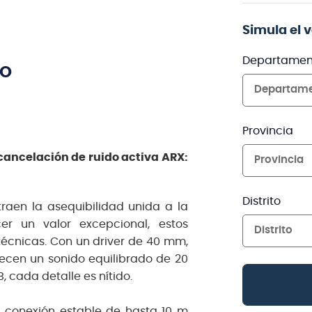
Simula el 
Departamen
TO
Departam
Provincia
cancelación de ruido activa ARX:
Provincia
Distrito
raen la asequibilidad unida a la
er un valor excepcional, estos
Distrito
técnicas. Con un driver de 40 mm,
ecen un sonido equilibrado de 20
, cada detalle es nítido.
a conexión estable de hasta 10 m