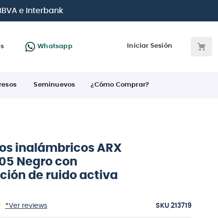
arjetas de crédito
Iniciar Sesión
as
Whatsapp
resos
Seminuevos
¿Cómo Comprar?
os inalámbricos ARX
05 Negro con
ción de ruido activa
:
*Ver reviews
213719