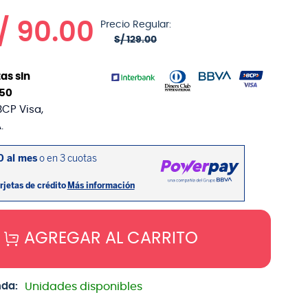
/
90
.
00
Precio Regular:
S/
129
.
00
as sin
50
BCP Visa,
.
AGREGAR AL CARRITO
nda:
Unidades disponibles