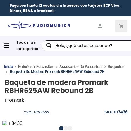
| Paga en cuotas
desde 0% de interés
con todas
las tarjetas de crédito
Hola, ¿qué estas buscando?
Baterías Y Percusión
Accesorios De Percusión
Baquetas
Baqueta De Madera Promark RBHR625AW Rebound 2B
Baqueta de madera Promark
RBHR625AW Rebound 2B
Promark
:
*Ver reviews
1113436