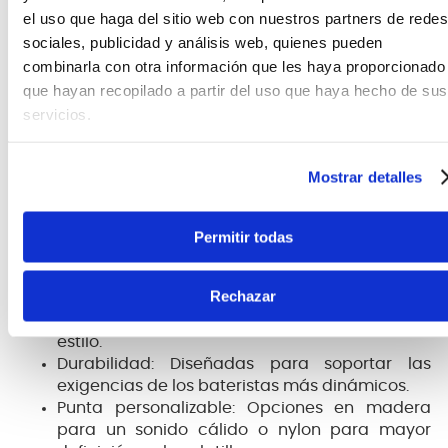
el uso que haga del sitio web con nuestros partners de redes
El diseño incluye un perfil ajustado para un rebote
sociales, publicidad y análisis web, quienes pueden
mejorado, perfecto para técnicas avanzadas y
combinarla con otra información que les haya proporcionado
estilos que requieren mayor control dinámico. La
que hayan recopilado a partir del uso que haya hecho de sus
punta, disponible en madera o nylon, brinda una
servicios.
articulación clara y definida, adaptándose a
diferentes géneros musicales.
Mostrar detalles
Características
Balance optimizado: El peso está distribuido
Permitir todas
hacia el extremo trasero para mayor rebote.
Hickory para mayor resistencia
Rechazar
Versatilidad: Disponible en varios tamaños (5A,
5B, 7A, entre otros) para adaptarse a cualquier
estilo.
Durabilidad: Diseñadas para soportar las
exigencias de los bateristas más dinámicos.
Punta personalizable: Opciones en madera
para un sonido cálido o nylon para mayor