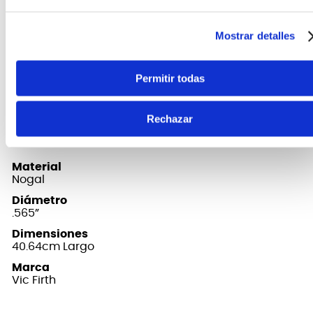
mundo. Elaboradas a partir de nogal para un
sonido pronunciado y una larga durabilidad.
Mostrar detalles
Todo lo que te gusta del diseño 5A más vendido,
pero con una punta de barril para un poco más de
Permitir todas
volumen y golpe.
Rechazar
FICHA TÉCNICA Y DIMENSIONES
Material
Nogal
Diámetro
.565”
Dimensiones
40.64cm Largo
Marca
Vic Firth