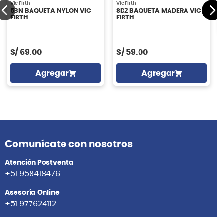
Vic Firth
Vic Firth
5BN BAQUETA NYLON VIC
SD2 BAQUETA MADERA VIC
FIRTH
FIRTH
S/
69.00
S/
59.00
Agregar
Agregar
Comunícate con nosotros
Atención Postventa
+51 958418476
Asesoría Online
+51 977624112