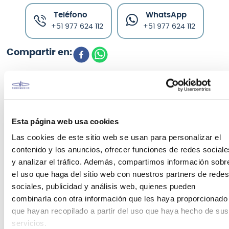
Teléfono
WhatsApp
+51 977 624 112
+51 977 624 112
CARACTERÍSTICAS DEL PRODUCTO
Esta página web usa cookies
Las cookies de este sitio web se usan para personalizar el
El clásico 5A, con una punta en forma de barril
perfectamente proporcionada. Una baqueta
contenido y los anuncios, ofrecer funciones de redes sociale
impecablemente equilibrada que crea una
y analizar el tráfico. Además, compartimos información sobr
claridad suprema con un tono hermoso.
el uso que haga del sitio web con nuestros partners de redes
sociales, publicidad y análisis web, quienes pueden
Si bien las puntas de estos dos modelos son nuevas,
combinarla con otra información que les haya proporcionado
aún puede contar con la misma calidad
que hayan recopilado a partir del uso que haya hecho de sus
trascendente que ha convertido a American
servicios.
Classic® 5A y 5B en los modelos más populares del