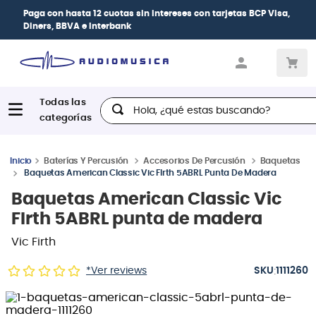
Paga con
hasta 12 cuotas sin intereses
con tarjetas
BCP Visa,
Diners, BBVA e Interbank
Hola, ¿qué estas buscando?
Baterías Y Percusión
Accesorios De Percusión
Baquetas
Baquetas American Classic Vic FIrth 5ABRL Punta De Madera
Baquetas American Classic Vic
FIrth 5ABRL punta de madera
Vic Firth
:
*Ver reviews
1111260