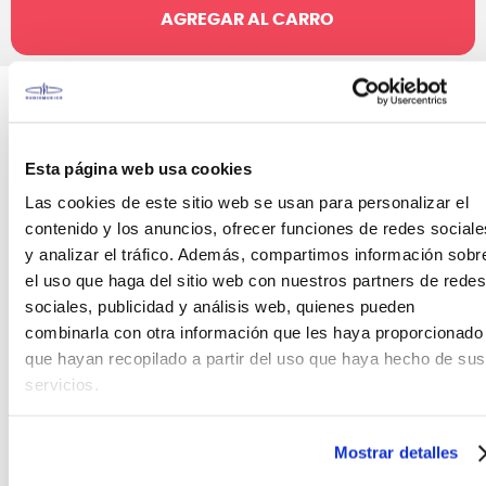
AGREGAR AL CARRO
Canales de venta y asesoría
Teléfono
WhatsApp
+51 977 624 112
+51 977 624 112
Esta página web usa cookies
Las cookies de este sitio web se usan para personalizar el
contenido y los anuncios, ofrecer funciones de redes sociale
y analizar el tráfico. Además, compartimos información sobr
el uso que haga del sitio web con nuestros partners de redes
CARACTERÍSTICAS DEL PRODUCTO
sociales, publicidad y análisis web, quienes pueden
combinarla con otra información que les haya proporcionado
Baquetas para timbal Vic Firth SAA Alex
que hayan recopilado a partir del uso que haya hecho de sus
Acuña Conquistador Red World Classic
servicios.
Las baquetas para timbal de Vic Firth están
fabricadas siguiendo las instrucciones de los
Mostrar detalles
mejores percusionistas latinos y con las mejores