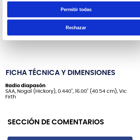
maderas.
Permitir todas
Este modelo ha sido diseñado en concreto por Alex
Rechazar
Acuña. Tiene una máxima respuesta en timbales y
plato. Madera de nogal con acabado rojo.
FICHA TÉCNICA Y DIMENSIONES
Radio diapasón
SAA, Nogal (Hickory), 0.440", 16.00" (40.54 cm), Vic
Firth