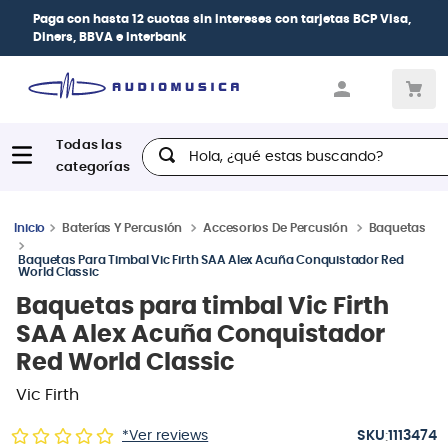
Paga con
hasta 12 cuotas sin intereses
con tarjetas
BCP Visa,
Diners, BBVA e Interbank
Hola, ¿qué estas buscando?
Baterías Y Percusión
Accesorios De Percusión
Baquetas
Baquetas Para Timbal Vic Firth SAA Alex Acuña Conquistador Red
World Classic
Baquetas para timbal Vic Firth
SAA Alex Acuña Conquistador
Red World Classic
Vic Firth
:
*Ver reviews
1113474