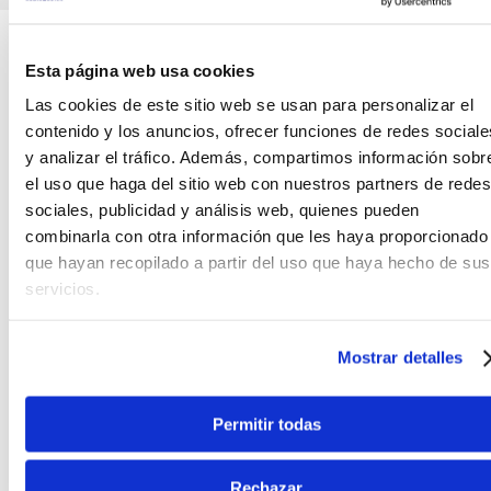
Teléfono
WhatsApp
+51 977 624 112
+51 977 624 112
Esta página web usa cookies
Las cookies de este sitio web se usan para personalizar el
contenido y los anuncios, ofrecer funciones de redes sociale
y analizar el tráfico. Además, compartimos información sobr
el uso que haga del sitio web con nuestros partners de redes
sociales, publicidad y análisis web, quienes pueden
CARACTERÍSTICAS DEL PRODUCTO
combinarla con otra información que les haya proporcionado
que hayan recopilado a partir del uso que haya hecho de sus
servicios.
Baquetas para timbal Vic Firth TMB1 17'' x
.500'' World Classic
Mostrar detalles
Las baquetas para timbal de Vic Firth están
fabricadas siguiendo las instrucciones de los
mejores percusionistas latinos y con las mejores
Permitir todas
maderas. Este modelo es el más grueso del
catálogo de Vic Firth. Para los percusionistas que
Rechazar