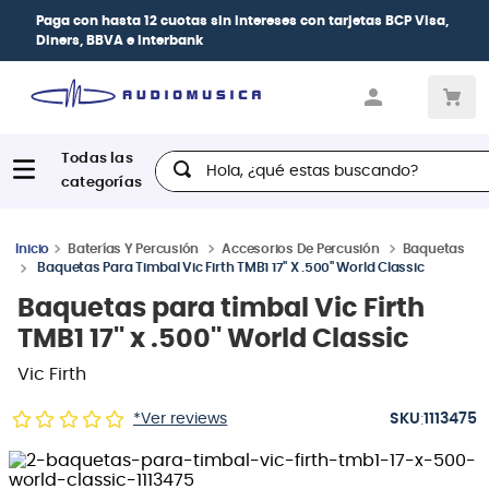
Paga con
hasta 12 cuotas sin intereses
con tarjetas
BCP Visa,
Diners, BBVA e Interbank
Hola, ¿qué estas buscando?
Baterías Y Percusión
Accesorios De Percusión
Baquetas
Baquetas Para Timbal Vic Firth TMB1 17'' X .500'' World Classic
Baquetas para timbal Vic Firth
TMB1 17'' x .500'' World Classic
Vic Firth
:
*Ver reviews
1113475