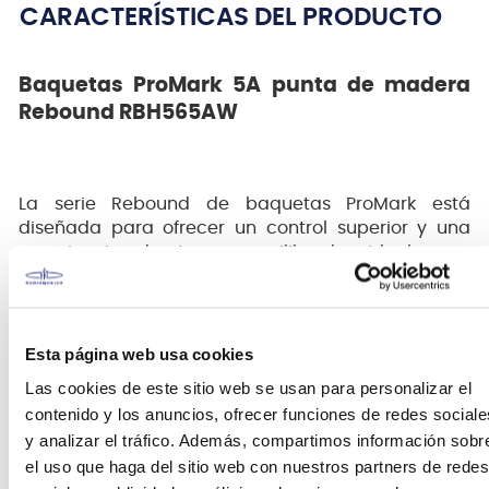
CARACTERÍSTICAS DEL PRODUCTO
Baquetas ProMark 5A punta de madera
Rebound RBH565AW
La serie Rebound de baquetas ProMark está
diseñada para ofrecer un control superior y una
experiencia de toque equilibrada, ideal para
bateristas que buscan precisión y versatilidad en
su ejecución. Estas baquetas están fabricadas con
hickory para garantizar durabilidad, respuesta
óptima y un sonido cálido.
Esta página web usa cookies
Las cookies de este sitio web se usan para personalizar el
contenido y los anuncios, ofrecer funciones de redes sociale
y analizar el tráfico. Además, compartimos información sobr
el uso que haga del sitio web con nuestros partners de redes