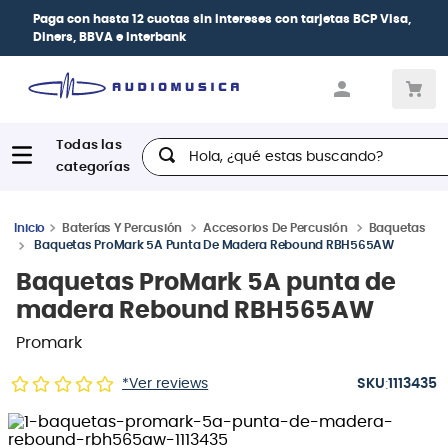
Paga con
hasta 12 cuotas sin intereses
con tarjetas
BCP Visa,
Diners, BBVA e Interbank
Hola, ¿qué estas buscando?
Baterías Y Percusión
Accesorios De Percusión
Baquetas
Baquetas ProMark 5A Punta De Madera Rebound RBH565AW
Baquetas ProMark 5A punta de
madera Rebound RBH565AW
Promark
:
*Ver reviews
1113435