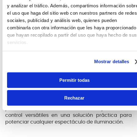
más avanzadas. Puede operar mediante
DMX
,
y analizar el tráfico. Además, compartimos información sobr
modo automático, modo activado por sonido y
el uso que haga del sitio web con nuestros partners de redes
sistema
Master-Slave
, permitiendo sincronizar
sociales, publicidad y análisis web, quienes pueden
varias unidades fácilmente sin necesidad de
combinarla con otra información que les haya proporcionado
controlador externo
que hayan recopilado a partir del uso que haya hecho de sus
servicios.
Ideal para shows móviles y entretenimiento
Su tamaño compacto facilita el transporte y
Mostrar detalles
montaje en distintos tipos de eventos,
convirtiéndola en una excelente alternativa para
DJs itinerantes, animadores, fiestas privadas y
Permitir todas
producciones pequeñas que necesitan iluminación
móvil de gran impacto visual.
Rechazar
La
AMK Mini Led Beam LH-C046
combina
portabilidad, movimientos dinámicos y modos de
control versátiles en una solución práctica para
potenciar cualquier espectáculo de iluminación.