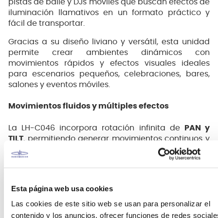
pistas de baile y DJs móviles que buscan efectos de
iluminación llamativos en un formato práctico y
fácil de transportar.
Gracias a su diseño liviano y versátil, esta unidad
permite crear ambientes dinámicos con
movimientos rápidos y efectos visuales ideales
para escenarios pequeños, celebraciones, bares,
salones y eventos móviles.
Movimientos fluidos y múltiples efectos
La LH-C046 incorpora rotación infinita de
PAN y
TILT
, permitiendo generar movimientos continuos y
efectos de iluminación envolventes en todo el
espacio. Sus múltiples efectos de color ayudan a
crear shows visuales atractivos y llenos de energía.
Esta página web usa cookies
Además, cuenta con distintos modos de
funcionamiento que facilitan su uso tanto para
Las cookies de este sitio web se usan para personalizar el
usuarios principiantes como para configuraciones
contenido y los anuncios, ofrecer funciones de redes sociale