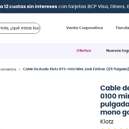
a 12 cuotas sin intereses
con tarjetas
BCP Visa, Diners,
 ¿qué estas buscando?
Venta Corporativa
Tiend
Ofertas
Nuevos Ing
Cable De Audio Klotz AY5-0100 Mini Jack Estéreo (1/8 Pulgada)
trumentos
Cable d
0100 min
pulgada
mono go
Klotz