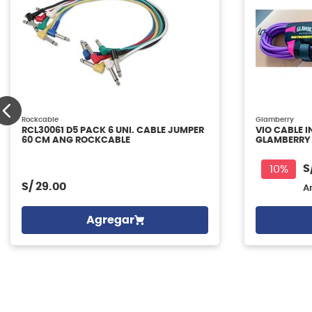
Rockcable
Glamberry
RCL30061 D5 PACK 6 UNI. CABLE JUMPER
VIO CABLE 
60 CM ANG ROCKCABLE
GLAMBERRY
S
10%
S/
29.00
A
Agregar