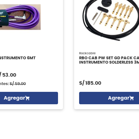
Rockcable
INSTRUMENTO 6MT
RBO CAB PW SET GD PACK C
INSTRUMENTO SOLDERLESS 3M
PLUGS ROCKCABLE
/
53.00
S/
185.00
ntes:
S/
59.00
Agregar
Agregar