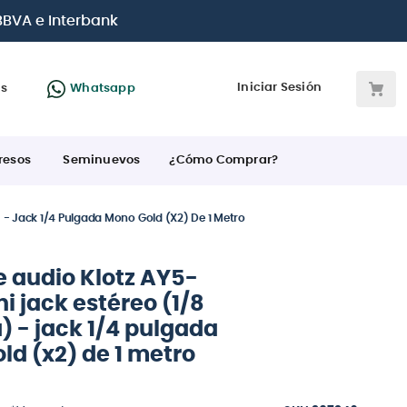
 BBVA e Interbank
Iniciar Sesión
as
Whatsapp
resos
Seminuevos
¿Cómo Comprar?
 - Jack 1/4 Pulgada Mono Gold (x2) De 1 Metro
e audio Klotz AY5-
i jack estéreo (1/8
) - jack 1/4 pulgada
ld (x2) de 1 metro