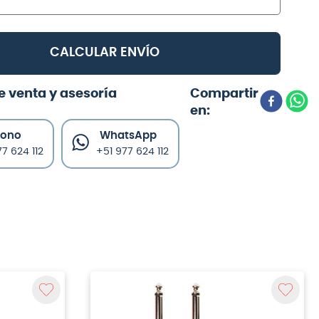
CALCULAR ENVÍO
e venta y asesoría
fono
WhatsApp
7 624 112
+51 977 624 112