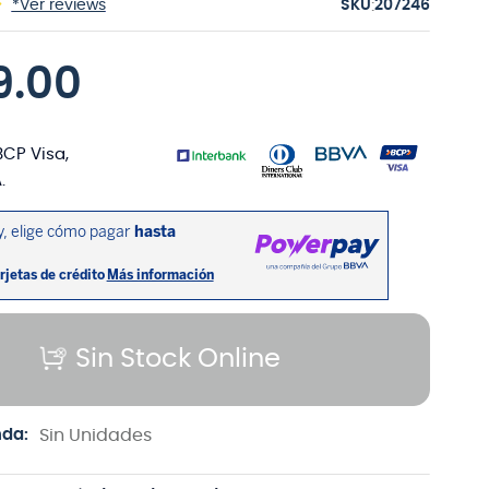
:
*Ver reviews
207246
9
.
00
BCP Visa,
.
Sin Stock Online
nda:
Sin Unidades