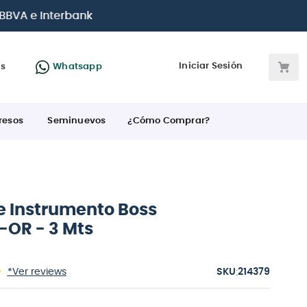
 BBVA e Interbank
Iniciar Sesión
as
Whatsapp
resos
Seminuevos
¿Cómo Comprar?
e Instrumento Boss
-OR - 3 Mts
:
*Ver reviews
214379