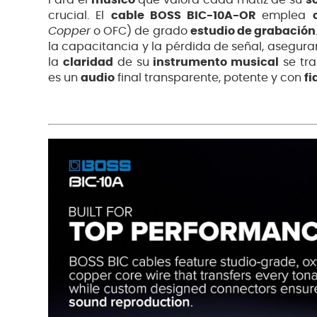
Para el
músico
que valora cada matiz de su
s
crucial. El
cable BOSS BIC-10A-OR
emplea
Copper
o OFC) de grado
estudio de grabación
la capacitancia y la pérdida de señal, asegur
la
claridad
de su
instrumento musical
se tra
es un
audio
final transparente, potente y con
fi