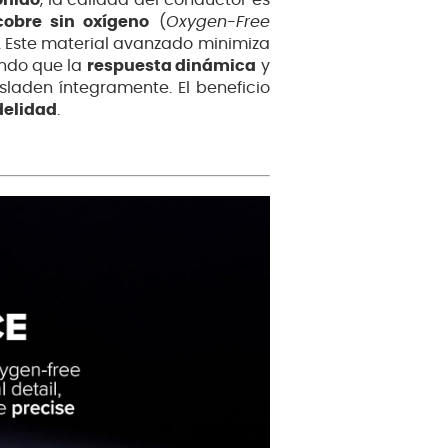
onido
, la calidad del conductor es
cobre sin oxígeno
(
Oxygen-Free
. Este material avanzado minimiza
ando que la
respuesta dinámica
y
sladen íntegramente. El beneficio
delidad
.