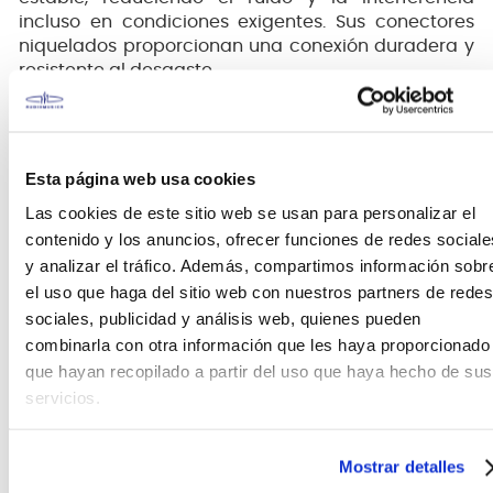
incluso en condiciones exigentes. Sus conectores
niquelados proporcionan una conexión duradera y
resistente al desgaste.
Estilo clásico y rendimiento confiable
Con una cubierta exterior de 6 mm que ayuda a
Esta página web usa cookies
minimizar las interferencias, este cable combina la
Las cookies de este sitio web se usan para personalizar el
estética de los colores metálicos clásicos de Fender
contenido y los anuncios, ofrecer funciones de redes sociale
con un rendimiento excepcional. Disponible en
y analizar el tráfico. Además, compartimos información sobr
longitudes de 10’ y 18.6’, es la opción perfecta para
músicos que buscan tanto fiabilidad como estilo.
el uso que haga del sitio web con nuestros partners de redes
sociales, publicidad y análisis web, quienes pueden
Características destacadas
combinarla con otra información que les haya proporcionado
que hayan recopilado a partir del uso que haya hecho de sus
Disponible en longitudes de 10’ y 18.6’
servicios.
Color metálico clásico Fender: Burgundy Mist
Cubierta exterior de 6 mm para baja
interferencia de ruido
Mostrar detalles
Conductor de 24 AWG para una señal sólida y