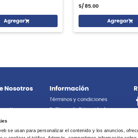
S/
85.00
Agregar
Agregar
e Nosotros
Información
R
Términos y condiciones
porativas
Políticas de Privacidad
es
Certificado de Garantía
ies
 Nosotros
Cambios y Devoluciones
web se usan para personalizar el contenido y los anuncios, ofrec
s y analizar el tráfico. Además, compartimos información sobre 