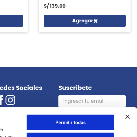
S/
139.00
Agregar
edes Sociales
Suscribete
Suscribirme
Permitir todas
er
el uso