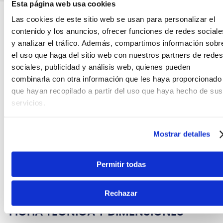
Esta página web usa cookies
Teléfono
WhatsApp
Las cookies de este sitio web se usan para personalizar el
+51 977 624 112
+51 977 624 112
contenido y los anuncios, ofrecer funciones de redes sociale
y analizar el tráfico. Además, compartimos información sobr
el uso que haga del sitio web con nuestros partners de redes
sociales, publicidad y análisis web, quienes pueden
combinarla con otra información que les haya proporcionado
que hayan recopilado a partir del uso que haya hecho de sus
CARACTERÍSTICAS DEL PRODUCTO
servicios.
El
RCL30121 D6
es un cable patch de
RockCable by
Mostrar detalles
Warwick,
con conexión Jack de extremos
angulados y un largo de 20cm.
Permitir todas
Color negro.
Rechazar
FICHA TÉCNICA Y DIMENSIONES