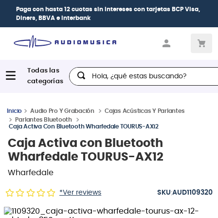
hasta 12 cuotas sin intereses
con tarjetas
BCP Visa,
| Paga en 
VA e Interbank
crédito
Hola, ¿qué estas buscando?
Audio Pro Y Grabación
Cajas Acústicas Y Parlantes
Parlantes Bluetooth
Caja Activa Con Bluetooth Wharfedale TOURUS-AX12
Caja Activa con Bluetooth
Wharfedale TOURUS-AX12
Wharfedale
:
*Ver reviews
AUD1109320