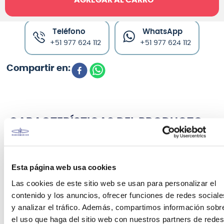
Canales de venta y asesoría
Teléfono
WhatsApp
+51 977 624 112
+51 977 624 112
CARACTERÍSTICAS DEL PRODUCTO
Presentamos
Tourus
.
Esta página web usa cookies
Situada debajo de la consolidada Titan y la
emblemática serie Typhon, la nueva serie Tourus es
Las cookies de este sitio web se usan para personalizar el
asequible, potente y versátil.
contenido y los anuncios, ofrecer funciones de redes sociale
y analizar el tráfico. Además, compartimos información sobr
Con versiones de 12 y 15 pulgadas disponibles y
el uso que haga del sitio web con nuestros partners de redes
modelos MBT con
reproducción de mp3 USB
y