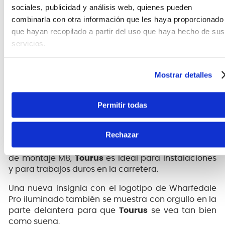
sociales, publicidad y análisis web, quienes pueden
conectividad
Bluetooth
con modo de enlace
combinarla con otra información que les haya proporcionado
estéreo TWS, la nueva serie es para cualquiera que
que hayan recopilado a partir del uso que haya hecho de sus
necesite gran potencia y funciones con un
presupuesto compacto.
servicios.
Se han seleccionado controladores WP
personalizados para garantizar que esta serie
Mostrar detalles
asequible tenga la potencia y el timbre que se
esperan de un parlante Wharfedale Pro. Además,
Permitir todas
las etapas de amplificación despliegan tanto la
Clase D (LF) como la Clase AB (HF) para aportar
potencia y valor a esta serie.
Rechazar
Con rejillas de acero, múltiples manijas y 4 puntos
de montaje M8,
Tourus
es ideal para instalaciones
y para trabajos duros en la carretera.
Una nueva insignia con el logotipo de Wharfedale
Pro iluminado también se muestra con orgullo en la
parte delantera para que
Tourus
se vea tan bien
como suena.