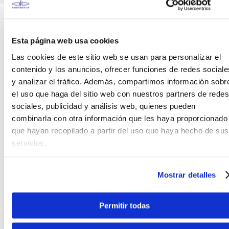
Teléfono
WhatsApp
+51 977 624 112
+51 977 624 112
Esta página web usa cookies
Las cookies de este sitio web se usan para personalizar el
contenido y los anuncios, ofrecer funciones de redes sociale
y analizar el tráfico. Además, compartimos información sobr
el uso que haga del sitio web con nuestros partners de redes
CARACTERÍSTICAS DEL PRODUCTO
sociales, publicidad y análisis web, quienes pueden
combinarla con otra información que les haya proporcionado
que hayan recopilado a partir del uso que haya hecho de sus
Caja de banda Baldassare 14"x5,5" WSD con
servicios.
correa
Es una caja de 14 x 5.5 pulgadas. Ideal para bandas
Mostrar detalles
de marcha, bandas de guerra, conjuntos
educacionales, orquestas e incluso como un
agregado a tu set de batería acústica.
Permitir todas