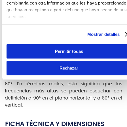
un precio cercano. La serie Impact no solo ofrece
combinarla con otra información que les haya proporcionado
una excelente relación calidad-precio, sino que
que hayan recopilado a partir del uso que haya hecho de sus
también cumple con nuestros estrictos estándares
servicios.
de control de calidad. Tanto ingenieros de sonido
dedicados como músicos de gira que actúan
Mostrar detalles
semana tras semana, podrán confiar en la serie
Impact.
Permitir todas
Guías de onda elípticas de 90° x 60°
Rechazar
Para una cobertura amplia y uniforme, se ha
seleccionado una guía de onda elíptica de 90° x
60°. En términos reales, esto significa que las
frecuencias más altas se pueden escuchar con
definición a 90° en el plano horizontal y a 60° en el
vertical.
FICHA TÉCNICA Y DIMENSIONES