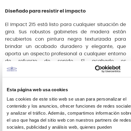
Diseñado para resistir el impacto
El Impact 215 está listo para cualquier situación de
gira. Sus robustos gabinetes de madera están
recubiertos con pintura negra texturizada para
brindar un acabado duradero y elegante, que
aporta un aspecto profesional a cualquier entorno
de refuerzo de sonido. El acabado es
extremadamente resistente y supera con creces a
cualquier otro gabinete tapizado en el mismo
rango de precio.
Esta página web usa cookies
Altavoces asequibles en los que puede confiar
Las cookies de este sitio web se usan para personalizar el
contenido y los anuncios, ofrecer funciones de redes sociale
Todo en la serie Impact grita "Producto Premium",
y analizar el tráfico. Además, compartimos información sobr
excepto su precio, y creemos que le resultará
el uso que haga del sitio web con nuestros partners de redes
imposible encontrar un altavoz con mejor sonido a
sociales, publicidad y análisis web, quienes pueden