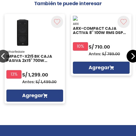
También te puede interesar
ARX
ARX-COMPACT CAJA
ACTIVA 8'' 100W RMS DSP
BLUETOOTH TWS ARX
10%
S/
710.00
Wharfedale
Antes:
S/
789.00
IMPACT-X215 BK CAJA
PASIVA 2x15" 700W
WHARFEDALE
Agregar
13%
S/
1,299.00
Antes:
S/
1,499.00
Agregar