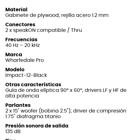
Material
Gabinete de plywood; rejilla acero 1.2 mm
Conectores
2 x speakON compatible / Thru
Frecuencias
40 Hz – 20 kHz
Marca
Wharfedale Pro
Modelo
Impact-12-Black
Otras características
Guía de onda elíptica 90° x 60°; drivers LF y HF de
alta potencia
Parlantes
2 x 15" woofer (bobina 2.5"); driver de compresión
1.75" diafragma titanio
Presión sonora de salida
135 dB