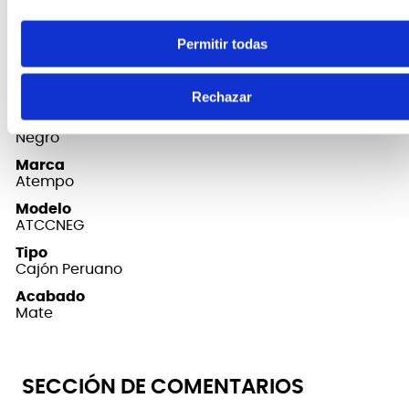
FICHA TÉCNICA Y DIMENSIONES
Permitir todas
Material
Mohena o Requia
Rechazar
Color
Negro
Marca
Atempo
Modelo
ATCCNEG
Tipo
Cajón Peruano
Acabado
Mate