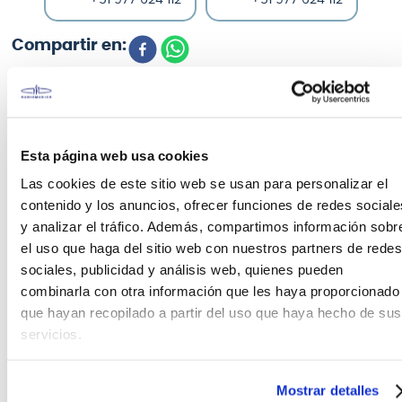
CARACTERÍSTICAS DEL PRODUCTO
Esta página web usa cookies
Las cookies de este sitio web se usan para personalizar el
Cajón Atempo ATCCNEG
contenido y los anuncios, ofrecer funciones de redes sociale
y analizar el tráfico. Además, compartimos información sobr
Cajón con el sonido tradicional peruano.
el uso que haga del sitio web con nuestros partners de redes
Este cajones no llevan cuerdas.
sociales, publicidad y análisis web, quienes pueden
Se usan para acompañar ritmos criollos y
combinarla con otra información que les haya proporcionado
afroperuanos.
que hayan recopilado a partir del uso que haya hecho de sus
Todos nuestros cajones tienen un trabajo artesanal,
servicios.
están unidos con el sistema de endentado (Cola de
Milano) y vienen con patas de Jebe antideslizantes.
Mostrar detalles