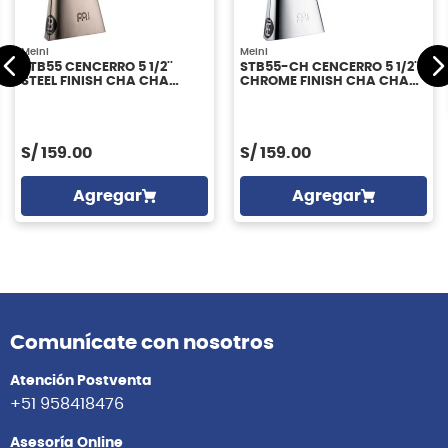
Meinl
Meinl
STB55 CENCERRO 5 1/2''
STB55-CH CENCERRO 5 1/2''
STEEL FINISH CHA CHA
CHROME FINISH CHA CHA
MEINL
MEINL
S/
159.00
S/
159.00
Agregar
Agregar
Comunícate con nosotros
Atención Postventa
+51 958418476
Asesoría Online