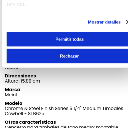
múltiples combinaciones de campanas en
servicios.
cualquier entorno musical.
Mostrar detalles
FICHA TÉCNICA Y DIMENSIONES
Permitir todas
Material
Aleación de acero especial con acabado acero
cepillado a mano
Rechazar
Color
Acero
Dimensiones
Altura: 15.88 cm
Marca
Meinl
Modelo
Chrome & Steel Finish Series 6 1/4" Medium Timbales
Cowbell - STB625
Otras características
Cencerro para timbales de tono medio; montable