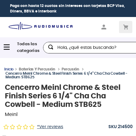
Paga con
hasta 12 cuotas sin intereses
con tarjetas
BCP Visa,
Diners, BBVA e Interbank
Hola, ¿qué estas buscando?
Baterías Y Percusión
Percusión
Cencerro Meinl Chrome & Steel Finish Series 6 1/4" Cha Cha Cowbell -
Medium STB625
Cencerro Meinl Chrome & Steel
Finish Series 6 1/4" Cha Cha
Cowbell - Medium STB625
Meinl
:
*Ver reviews
214500