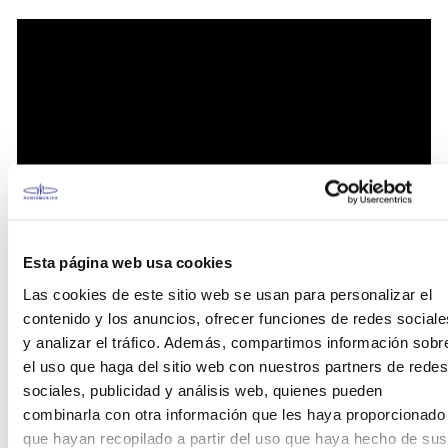
Esta página web usa cookies
Las cookies de este sitio web se usan para personalizar el
contenido y los anuncios, ofrecer funciones de redes sociale
y analizar el tráfico. Además, compartimos información sobr
el uso que haga del sitio web con nuestros partners de redes
sociales, publicidad y análisis web, quienes pueden
Los tonos de estos cencerros de percusión MEINL
combinarla con otra información que les haya proporcionado
forman una escala diatónica que facilita el uso de
que hayan recopilado a partir del uso que haya hecho de sus