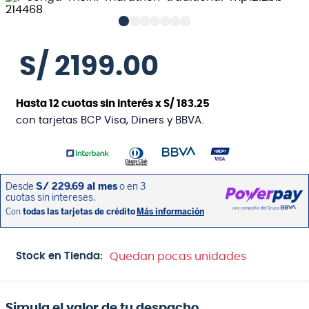
S/
2199
.
00
Hasta
12
cuotas sin interés x
S/
183
.
25
con tarjetas BCP Visa, Diners y BBVA.
Stock en Tienda:
Quedan pocas unidades
Simula el valor de tu despacho