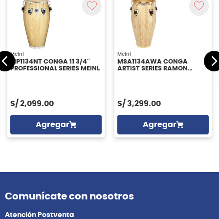
Meinl
Meinl
MP1134NT CONGA 11 3/4''
MSA1134AWA CONGA
PROFESSIONAL SERIES MEINL
ARTIST SERIES RAMON
MONGO SANTAMARIA 11
3/4'' MEINL
S/
2,099.00
S/
3,299.00
Agregar
Agregar
Comunícate con nosotros
Atención Postventa