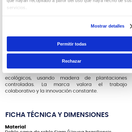
que hayan recopilado a partir del uso que haya hecho de sus
servicios.
MEINL Percussion
es una empresa familiar
Mostrar detalles
alemana dedicada a la fabricación de
instrumentos de percusión de alta calidad, con un
enfoque en sostenibilidad y respeto al ecosistema.
Permitir todas
Ofrece una amplia gama de productos que
atienden diversas necesidades, gracias a un
equipo de expertos en percusión, marketing e
Rechazar
investigación. Su compromiso con la calidad
abarca tanto la fabricación como los materiales
ecológicos, usando madera de plantaciones
controladas. La marca valora el trabajo
colaborativo y la innovación constante.
FICHA TÉCNICA Y DIMENSIONES
Material