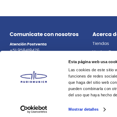
Comunícate con nosotros
Acerca d
Tiendas
Atención Postventa
+51 958418476
Ventas Cor
Distribuidor
Asesoría Online
Esta página web usa cook
+51 977624112
Trabaja con
Las cookies de este sitio 
funciones de redes sociale
que haga del sitio web con
pueden combinarla con otr
del uso que haya hecho de
Mostrar detalles
2025 Audiomusica. Todos los derechos reservados.