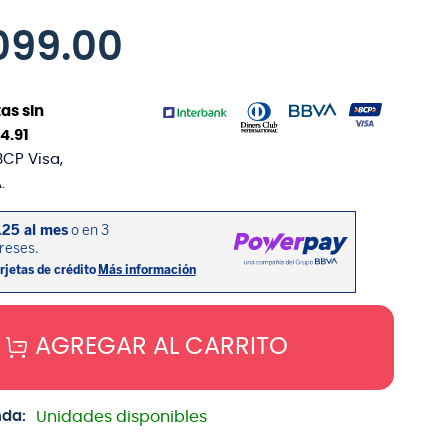
099
.
00
as sin
74
.
91
BCP Visa,
.
AGREGAR AL CARRITO
nda:
Unidades disponibles