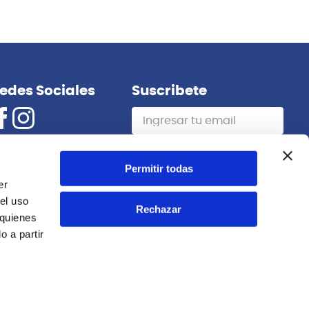
edes Sociales
Suscribete
Suscribirme
Permitir todas
er
el uso
Rechazar
 quienes
 a partir
Implementado por TD Consultores