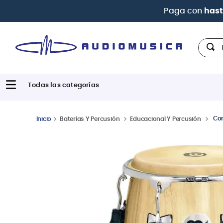
Paga con
hast
Hola,
Con
Baterías Y Percusión
Educacional Y Percusión