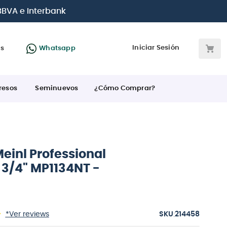
 BBVA e Interbank
Iniciar Sesión
as
Whatsapp
resos
Seminuevos
¿Cómo Comprar?
einl Professional
1 3/4" MP1134NT -
:
*Ver reviews
214458