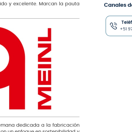
ido y excelente. Marcan la pauta
Canales d
Telé
+51 97
emana dedicada a la fabricación
con un enfoque en sostenibilidad y