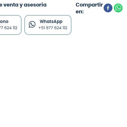
e venta y asesoría
fono
WhatsApp
7 624 112
+51 977 624 112