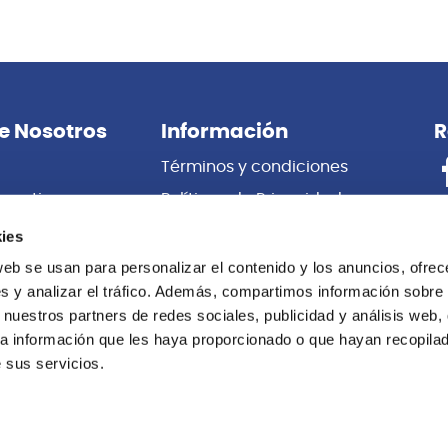
e Nosotros
Información
R
Términos y condiciones
porativas
Políticas de Privacidad
es
Certificado de Garantía
ies
 Nosotros
Cambios y Devoluciones
web se usan para personalizar el contenido y los anuncios, ofrec
s y analizar el tráfico. Además, compartimos información sobre 
Centro de información
 nuestros partners de redes sociales, publicidad y análisis web,
Libro de
a información que les haya proporcionado o que hayan recopilado
Reclamaciones
 sus servicios.