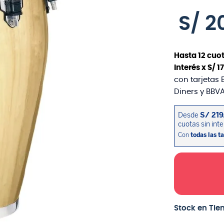
S/
2
Hasta
12
cuot
interés x
S/
1
con tarjetas 
Diners y BBVA
Stock en Tie