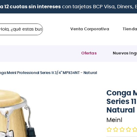
a 12 cuotas sin intereses
con tarjetas
BCP Visa, Diners,
 ¿qué estas buscando?
Venta Corporativa
Tiend
Ofertas
Nuevos Ing
ga Meinl Professional Series 11 3/4" MP1134NT - Natural
Conga M
Series 1
Natural
Meinl