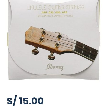
S/
15
.
00