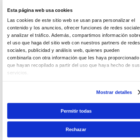
Esta página web usa cookies
Las cookies de este sitio web se usan para personalizar el
contenido y los anuncios, ofrecer funciones de redes sociale
CARACTERÍSTICAS DEL PRODUCTO
y analizar el tráfico. Además, compartimos información sobr
el uso que haga del sitio web con nuestros partners de redes
sociales, publicidad y análisis web, quienes pueden
CUERDAS IBANEZ PARA UKELELES
combinarla con otra información que les haya proporcionado
SOPRANOS/CONCIERTO IUKS4
que hayan recopilado a partir del uso que haya hecho de sus
servicios.
Las cuerdas
Ibanez
para Ukeleles
IUKS4,
son un
conjunto de cuerdas de nylon color negro para
ukeleles sopranos y conciertos, diseñadas para
Mostrar detalles
entregar duración, comodidad y máxima calidad
de sonido. Las cuerdas de ukelele Ibanez
proporcionan un tono suave y rico con un ataque
Permitir todas
de percusión, las cuales son la elección preferida
entre los expertos en ukeleles.
Rechazar