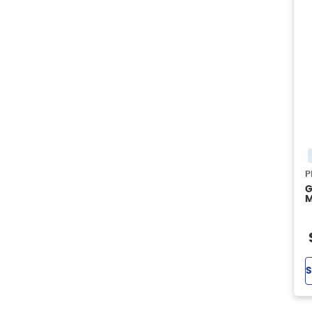
P
G
M
G
S