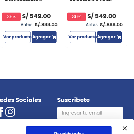
Freeman FR-CG44CEQ
- Negra
S/
549
.
00
S/
549
.
00
39%
39%
S/
899
.
00
S/
899
.
00
Antes:
Antes:
Ver producto
Agregar
Ver producto
Agregar
edes Sociales
Suscribete
Suscribirme
Permitir todas