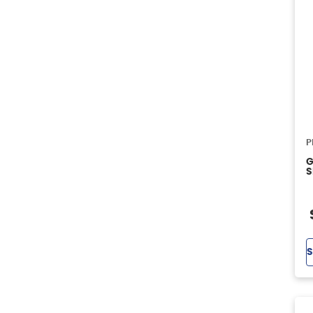
P
G
S
S