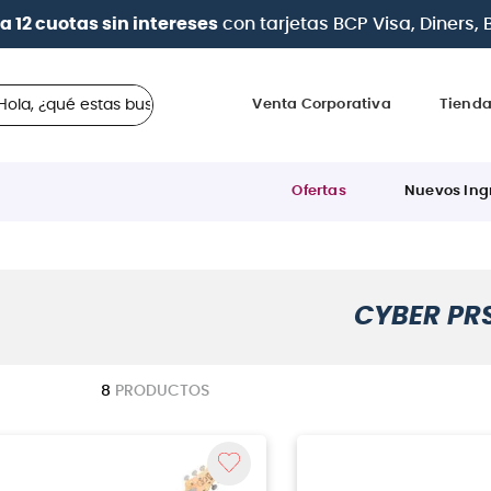
a 12 cuotas sin intereses
con tarjetas
BCP Visa, Diners,
 ¿qué estas buscando?
Venta Corporativa
Tiend
Ofertas
Nuevos Ing
CYBER PR
8
PRODUCTOS