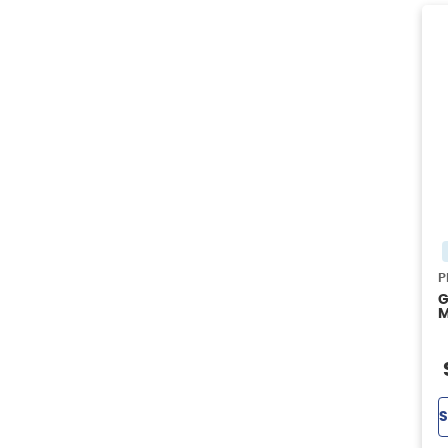
P
G
M
S
S