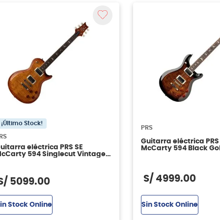
¡Último Stock!
PRS
RS
Guitarra eléctrica PRS
uitarra eléctrica PRS SE
McCarty 594 Black Go
cCarty 594 Singlecut Vintage
Sunburst
unburst
S/
4999
.
00
S/
5099
.
00
Sin Stock Online
in Stock Online