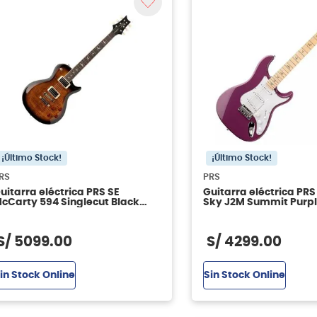
¡Último Stock!
¡Último Stock!
RS
PRS
uitarra eléctrica PRS SE
Guitarra eléctrica PRS 
cCarty 594 Singlecut Black
Sky J2M Summit Purp
old Sunburst
S/
5099
.
00
S/
4299
.
00
in Stock Online
Sin Stock Online