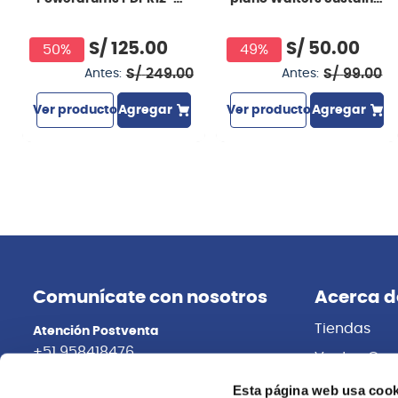
PRSTAND FIRE
SV
S/
125
.
00
S/
50
.
00
50%
49%
S/
249
.
00
S/
99
.
00
Antes:
Antes:
Ver producto
Agregar
Ver producto
Agregar
Comunícate con nosotros
Acerca d
Tiendas
Atención Postventa
+51 958418476
Ventas Cor
Distribuidor
Asesoría Online
Esta página web usa cook