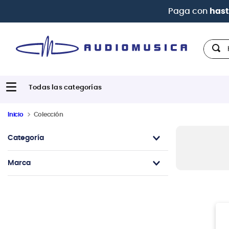
Paga con
hast
Hola,
Inicio
Colección
Categoría
Guitarras Eléctricas
Marca
PRS