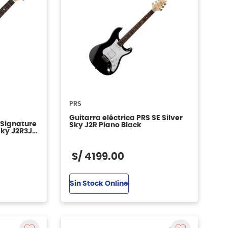
PRS
Guitarra eléctrica PRS SE Silver
 Signature
Sky J2R Piano Black
Sky J2R3J-
S/
4199
.
00
Sin Stock Online