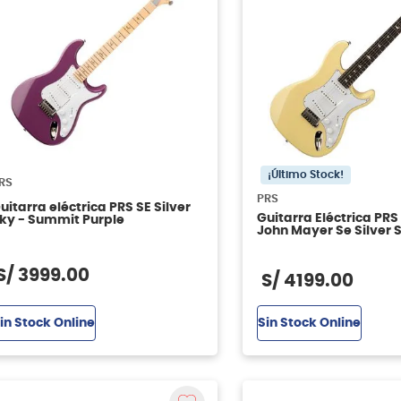
¡Último Stock!
RS
PRS
uitarra eléctrica PRS SE Silver
Guitarra Eléctrica PRS
ky - Summit Purple
John Mayer Se Silver 
Color Moon White
S/
3999
.
00
S/
4199
.
00
in Stock Online
Sin Stock Online