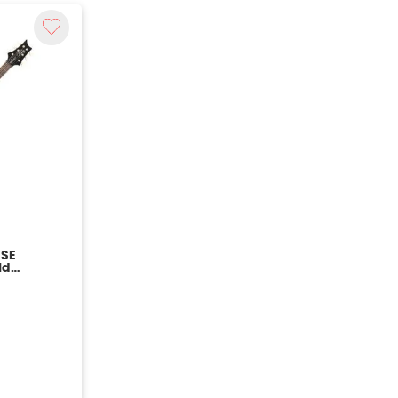
 SE
ld