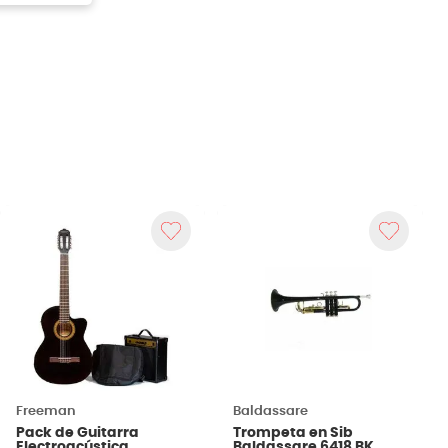
Freeman
Baldassare
Pack de Guitarra
Trompeta en Sib
Electroacústica
Baldassare 6418 BK