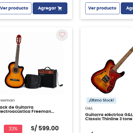
Ver producto
Agregar
Ver producto
Ag
¡Último Stock!
reeman
ack de Guitarra
G&L
lectroacústica Freeman
Guitarra eléctrica G&L
RCG44CEQ - Sunburst
Classic Thinline 3 ton
RWN
S/
599
.
00
33%