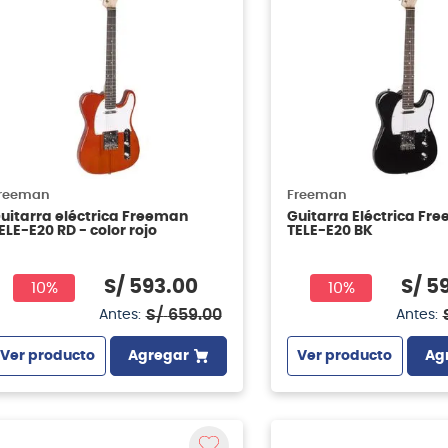
reeman
Freeman
uitarra eléctrica Freeman
Guitarra Eléctrica Fr
ELE-E20 RD - color rojo
TELE-E20 BK
S/
593
.
00
S/
5
10%
10%
S/
659
.
00
Antes:
Antes:
Ver producto
Agregar
Ver producto
Ag