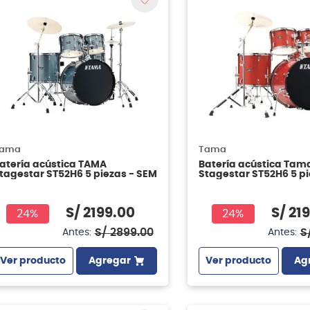
ama
Tama
atería acústica TAMA
Batería acústica Tam
tagestar ST52H6 5 piezas - SEM
Stagestar ST52H6 5 p
Candy Red Sparkle
S/
2199
.
00
S/
21
24%
24%
S/
2899
.
00
S
Antes:
Antes:
Ver producto
Agregar
Ver producto
Ag