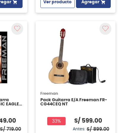
regar
Ver producto
Agregar
Freeman
arra
Pack Guitarra E/A Freeman FR-
IC EAGLE -
CG44CEQ NT
49
.
00
S/
599
.
00
33%
S/
719
.
00
S/
899
.
00
Antes: