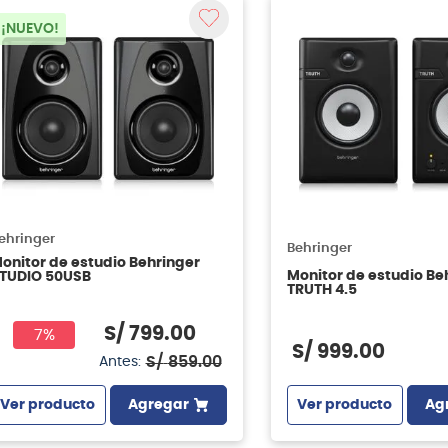
¡NUEVO!
ehringer
Behringer
onitor de estudio Behringer
Monitor de estudio Be
TUDIO 50USB
TRUTH 4.5
S/
799
.
00
7%
S/
999
.
00
S/
859
.
00
Antes:
Ver producto
Agregar
Ver producto
Ag