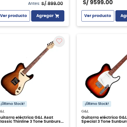
S/
9599
.
00
S/
899
.
00
Antes:
Ver producto
Agregar
Ver producto
Ag
¡Último Stock!
¡Último Stock!
&L
G&L
uitarra eléctrica G&L Asat
Guitarra eléctrica G&L
lassic Thinline 3 Tone Sunburst
Special 3 Tone Sunbu
N 2023