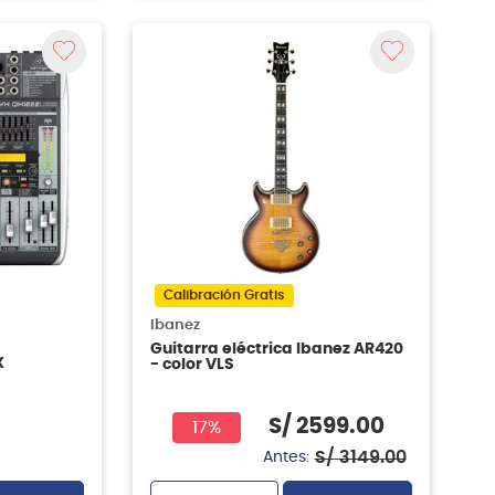
Calibración Gratis
Ibanez
Guitarra eléctrica Ibanez AR420
X
- color VLS
S/
2599
.
00
17%
S/
3149
.
00
Antes: