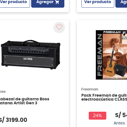
Ver producto
Agregar
Ver producto
Ag
Freeman
oss
Pack Freeman de guit
abezal de guitarra Boss
electroacústica CLASS
atana Artist Gen 3
color natural
S/
5
24%
S/
3199
.
00
Antes: