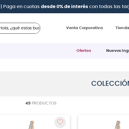
a 12 cuotas sin intereses
con tarjetas
BCP Visa, Diners,
 ¿qué estas buscando?
Venta Corporativa
Tiend
Ofertas
Nuevos Ing
COLECCIÓ
49
PRODUCTOS