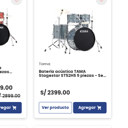
Tama
a
Batería acústica TAMA
iezas
Stagestar ST52H5 5 piezas - Sea
Blue Mist
99
.
00
S/
2399
.
00
/
2899
.
00
Ver producto
Agregar
regar