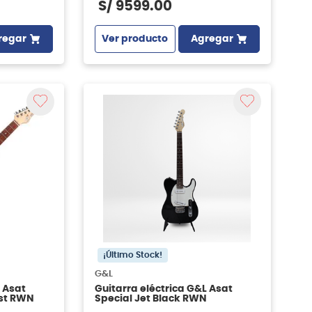
S/
9599
.
00
regar
Ver producto
Agregar
¡Último Stock!
G&L
 Asat
Guitarra eléctrica G&L Asat
rst RWN
Special Jet Black RWN