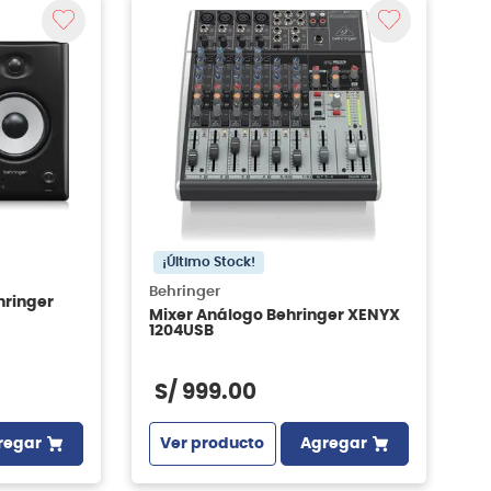
¡Último Stock!
Behringer
hringer
Mixer Análogo Behringer XENYX
1204USB
S/
999
.
00
regar
Ver producto
Agregar