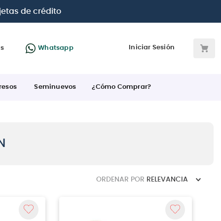
 BBVA e Interbank
Iniciar Sesión
as
Whatsapp
resos
Seminuevos
¿Cómo Comprar?
N
ORDENAR POR
RELEVANCIA