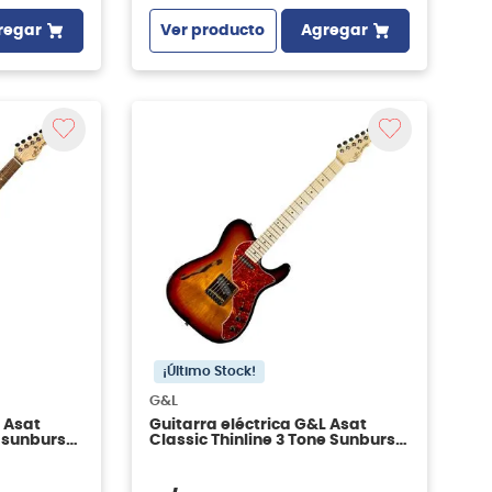
regar
Ver producto
Agregar
¡Último Stock!
G&L
 Asat
Guitarra eléctrica G&L Asat
e sunburst
Classic Thinline 3 Tone Sunburst
MN 2022