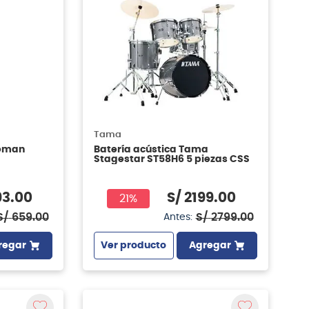
Tama
eeman
Batería acústica Tama
Stagestar ST58H6 5 piezas CSS
93
.
00
S/
2199
.
00
21%
S/
659
.
00
S/
2799
.
00
Antes:
regar
Ver producto
Agregar