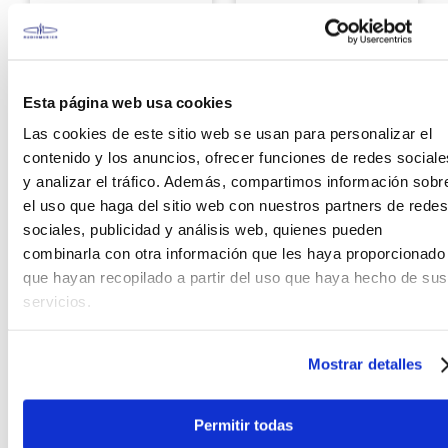
12 pulgadas (Banda B)
S/
2899
.
00
S/
999
.
00
12%
5%
Antes:
Antes:
S/
3299
.
00
S/
1049
.
00
Esta página web usa cookies
Ver producto
Ver producto
Las cookies de este sitio web se usan para personalizar el
contenido y los anuncios, ofrecer funciones de redes sociale
Agregar
Agregar
y analizar el tráfico. Además, compartimos información sobr
el uso que haga del sitio web con nuestros partners de redes
sociales, publicidad y análisis web, quienes pueden
combinarla con otra información que les haya proporcionado
que hayan recopilado a partir del uso que haya hecho de sus
servicios.
Mostrar detalles
Wharfedale
¡Último Stock!
Caja Activa 300W
Wharfedale
Wharfedale Titan-AX12
Caja acústica activa
Permitir todas
portátil Wharfedale