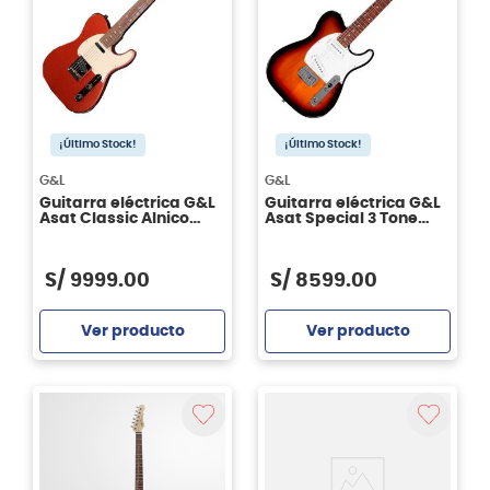
¡Último Stock!
¡Último Stock!
G&L
G&L
Guitarra eléctrica G&L
Guitarra eléctrica G&L
Asat Classic Alnico
Asat Special 3 Tone
Copper RWN
Sunburst RWN
S/
9999
.
00
S/
8599
.
00
Ver producto
Ver producto
Agregar
Agregar