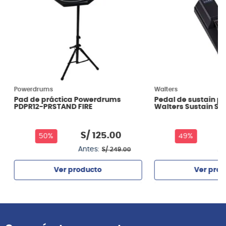
Powerdrums
Walters
Pad de práctica Powerdrums
Pedal de sustain p
PDPR12-PRSTAND FIRE
Walters Sustain SV
S/
125
.
00
S
50%
49%
Antes:
An
S/
249
.
00
Ver producto
Ver prod
Agregar
Agrega