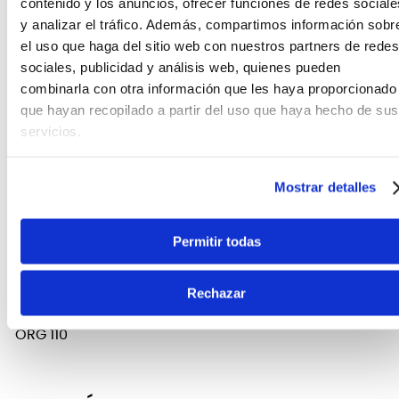
contenido y los anuncios, ofrecer funciones de redes sociale
y analizar el tráfico. Además, compartimos información sobr
el uso que haga del sitio web con nuestros partners de redes
sociales, publicidad y análisis web, quienes pueden
combinarla con otra información que les haya proporcionado
que hayan recopilado a partir del uso que haya hecho de sus
servicios.
CARACTERÍSTICAS DEL PRODUCTO
Funda de teclado Milán ORG 110
Mostrar detalles
FICHA TÉCNICA Y DIMENSIONES
Permitir todas
Marca
Milan
Rechazar
Modelo
ORG 110