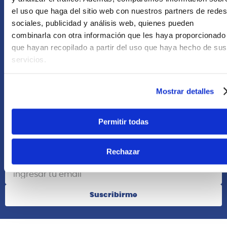
Asesoría Online
el uso que haga del sitio web con nuestros partners de redes
+51 977624112
sociales, publicidad y análisis web, quienes pueden
combinarla con otra información que les haya proporcionado
que hayan recopilado a partir del uso que haya hecho de sus
Acerca de Nosotros
servicios.
Información
Mostrar detalles
Redes Sociales
Permitir todas
Rechazar
Suscribete
Suscribirme