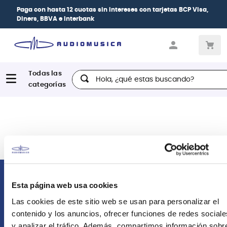
Paga con
hasta 12 cuotas sin intereses
con tarjetas
BCP Visa,
Diners, BBVA e Interbank
Hola, ¿qué estas buscando?
Comunícate con nosotros
Esta página web usa cookies
Las cookies de este sitio web se usan para personalizar el
Atención Postventa
contenido y los anuncios, ofrecer funciones de redes sociale
+51 958418476
y analizar el tráfico. Además, compartimos información sobr