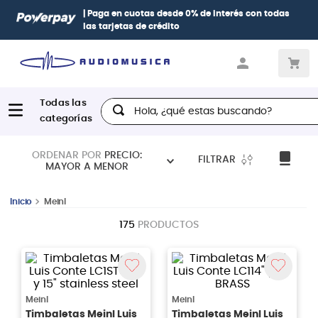
| Paga en cuotas
desde 0% de interés
con todas
las tarjetas de crédito
Hola, ¿qué estas buscando?
ORDENAR POR
PRECIO:
FILTRAR
MAYOR A MENOR
Meinl
175
PRODUCTOS
Meinl
Meinl
Timbaletas Meinl Luis
Timbaletas Meinl Luis