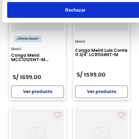
Rechazar
¡Último Stock!
Meinl
Meinl
Conga Meinl Luis Conte
11 3/4'' LCR1134NT-M
Conga Meinl
MCC1212SNT-M
Marathon Classic
Series 12 1/2'' -Super
Natural
S/
1599
.
00
S/
1699
.
00
Ver producto
Ver producto
Agregar
Agregar