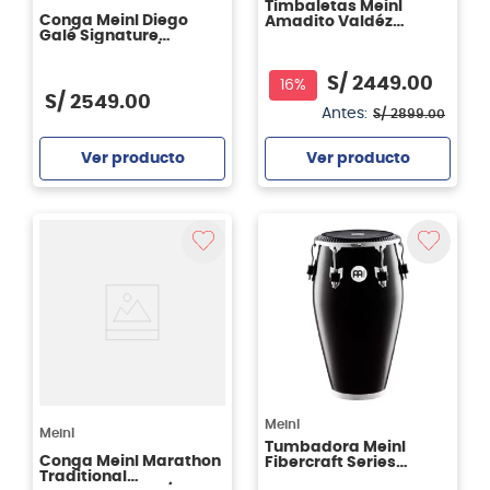
Timbaletas Meinl
Conga Meinl Diego
Amadito Valdéz
Galé Signature
AV1ABR 14" y 15"
DG1134MS - 11 3/4"
S/
2449
.
00
16%
S/
2549
.
00
Antes:
S/
2899
.
00
Ver producto
Ver producto
Agregar
Agregar
Meinl
Meinl
Tumbadora Meinl
Conga Meinl Marathon
Fibercraft Series
Traditional
FCR1212BK 12,5" - Black