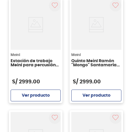
Meinl
Meinl
Estación de trabajo
Quinto Meinl Ramón
Meinl para percusión
"Mongo" Santamaría
TMPWS
11" MSA11AWA
S/
2999
.
00
S/
2999
.
00
Ver producto
Ver producto
Agregar
Agregar