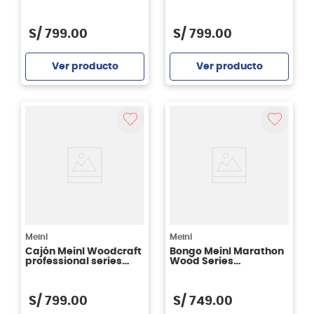
Makah-Burl -
WCP100MB
S/
799
.
00
S/
799
.
00
Ver producto
Ver producto
Agregar
Agregar
Meinl
Meinl
Cajón Meinl Woodcraft
Bongo Meinl Marathon
professional series
Wood Series
Mahogany -
FWB190SNT-M - Super
WCP100MH
Natural
S/
799
.
00
S/
749
.
00