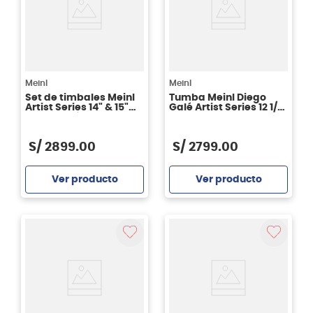
Meinl
Meinl
Set de timbales Meinl
Tumba Meinl Diego
Artist Series 14" & 15"
Galé Artist Series 12 1/2"
Diego Galé Brass -
- Chamchuri Wood
DG1415
DGR1212CW
S/
2899
.
00
S/
2799
.
00
Ver producto
Ver producto
Agregar
Agregar