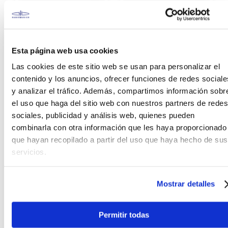
Esta página web usa cookies
Las cookies de este sitio web se usan para personalizar el
contenido y los anuncios, ofrecer funciones de redes sociale
y analizar el tráfico. Además, compartimos información sobr
Meinl
Meinl
el uso que haga del sitio web con nuestros partners de redes
Tumbadora Meinl Luis
Conga Meinl Serie
Conte 12 1/2''
Clásica Marathon 12.5″
sociales, publicidad y análisis web, quienes pueden
LCR1212NT-M
- Natural
combinarla con otra información que les haya proporcionado
que hayan recopilado a partir del uso que haya hecho de sus
S/
1699
.
00
S/
1699
.
00
servicios.
Ver producto
Ver producto
Mostrar detalles
Agregar
Agregar
Permitir todas