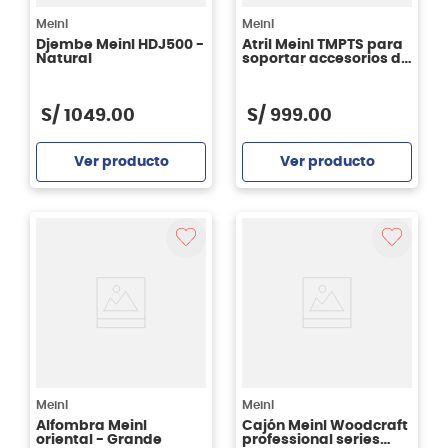
Meinl
Meinl
Djembe Meinl HDJ500 -
Atril Meinl TMPTS para
Natural
soportar accesorios de
percusión
S/
1049
.
00
S/
999
.
00
Ver producto
Ver producto
Agregar
Agregar
Meinl
Meinl
Alfombra Meinl
Cajón Meinl Woodcraft
oriental - Grande
professional series