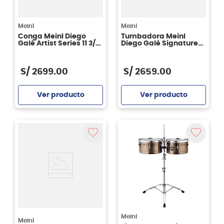
Meinl
Meinl
Conga Meinl Diego
Tumbadora Meinl
Galé Artist Series 11 3/4"
Diego Galé Signature
- Chamchuri Wood
DG1212MS 12 1/2"
DGR1134CW
S/
2699
.
00
S/
2659
.
00
Ver producto
Ver producto
Agregar
Agregar
Meinl
Meinl