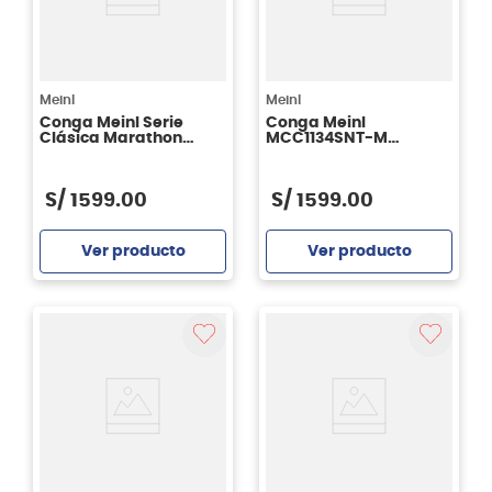
Meinl
Meinl
Conga Meinl Serie
Conga Meinl
Clásica Marathon
MCC1134SNT-M
11.75″ - Natural
Marathon Classic
Series 11 3/4" - Super
Natural Matte
S/
1599
.
00
S/
1599
.
00
Ver producto
Ver producto
Agregar
Agregar