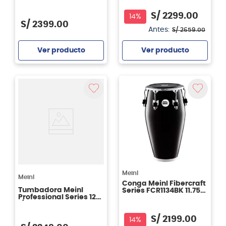
MTCR1212WR 12 1/2" -
Wine Red
S/
2299
.
00
14%
S/
2399
.
00
Antes:
S/
2659
.
00
Ver producto
Ver producto
Agregar
Agregar
Meinl
Meinl
Conga Meinl Fibercraft
Tumbadora Meinl
Series FCR1134BK 11.75″
Professional Series 12
- Black
1/2" MP1212NT - Natural
S/
2199
.
00
14%