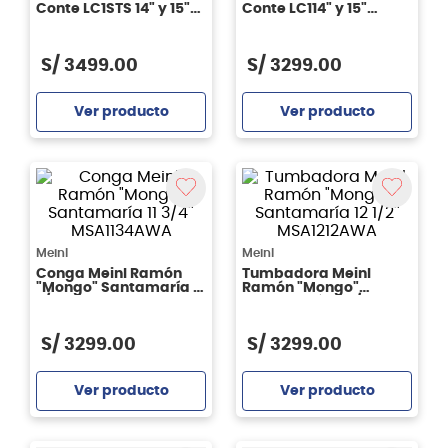
Conte LC1STS 14" y 15"
Conte LC114" y 15"
stainless steel
BRASS
S/
3499
.
00
S/
3299
.
00
Ver producto
Ver producto
Agregar
Agregar
Meinl
Meinl
Conga Meinl Ramón
Tumbadora Meinl
"Mongo" Santamaría 11
Ramón "Mongo"
3/4'' MSA1134AWA
Santamaría 12 1/2''
MSA1212AWA
S/
3299
.
00
S/
3299
.
00
Ver producto
Ver producto
Agregar
Agregar