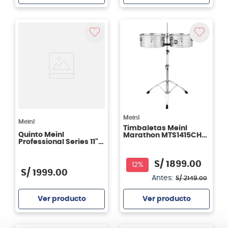
Agregar
Agregar
Meinl
Meinl
Timbaletas Meinl
Quinto Meinl
Marathon MTS1415CH
Professional Series 11"
14'' y 15''Chrome
MP11NT MP11NT -
Natural
S/
1899
.
00
12%
S/
1999
.
00
Antes:
S/
2149
.
00
Ver producto
Ver producto
Agregar
Agregar