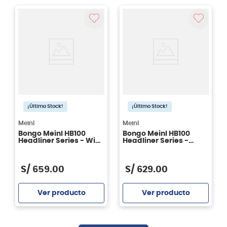
Agregar
Agregar
¡Último Stock!
¡Último Stock!
Meinl
Meinl
Bongo Meinl HB100
Bongo Meinl HB100
Headliner Series - Wine
Headliner Series -
Red Burst
Natural
S/
659
.
00
S/
629
.
00
Ver producto
Ver producto
Agregar
Agregar