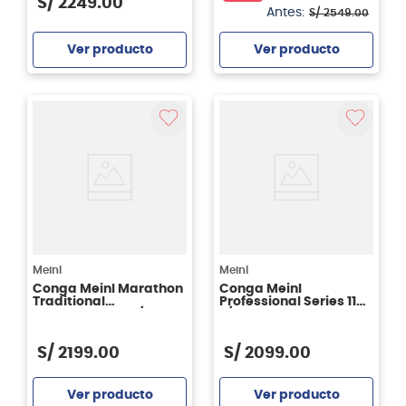
S/
2249
.
00
Antes:
S/
2549
.
00
Ver producto
Ver producto
Agregar
Agregar
Meinl
Meinl
Conga Meinl Marathon
Conga Meinl
Traditional
Professional Series 11
MTCR1134WR 11 3/4" -
3/4" MP1134NT - Natural
Wine Red
S/
2199
.
00
S/
2099
.
00
Ver producto
Ver producto