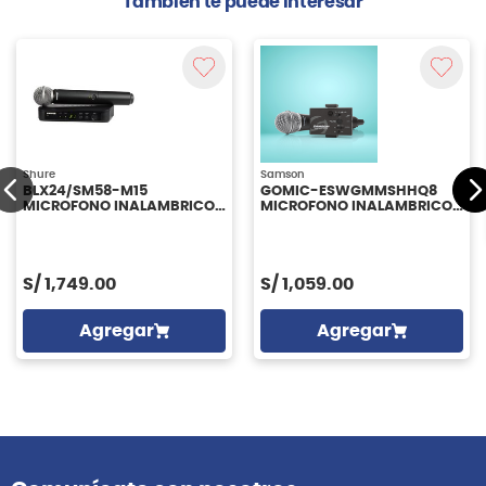
También te puede interesar
Shure
Samson
BLX24/SM58-M15
GOMIC-ESWGMMSHHQ8
MICROFONO INALAMBRICO
MICROFONO INALAMBRICO
DE MANO SHURE
DE MANO MOBILE SAMSON
S/
1,749.00
S/
1,059.00
Agregar
Agregar