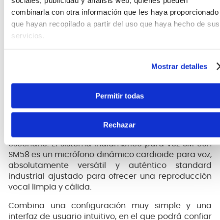
CARACTERÍSTICAS DEL PRODUCTO
combinarla con otra información que les haya proporcionado
que hayan recopilado a partir del uso que haya hecho de sus
servicios.
Micrófono inalámbrico de mano Shure
BLX24/SM58
Mostrar detalles
Los sistemas inalámbricos
BLX
de
Shure
combinan
un sonido de calidad profesional con una fácil
configuración y una interfaz intuitiva para lograr el
Permitir todas
legendario sonido y rendimiento de
Shure.
Construidos con precisión de manera de hacer más
Rechazar
accesible y cómodo el momento de dominar el
escenario. El sistema inalámbrico para voz SM con
SM58 es un micrófono dinámico cardioide para voz,
absolutamente versátil y auténtico standard
industrial ajustado para ofrecer una reproducción
vocal limpia y cálida.
Combina una configuración muy simple y una
interfaz de usuario intuitivo, en el que podrá confiar