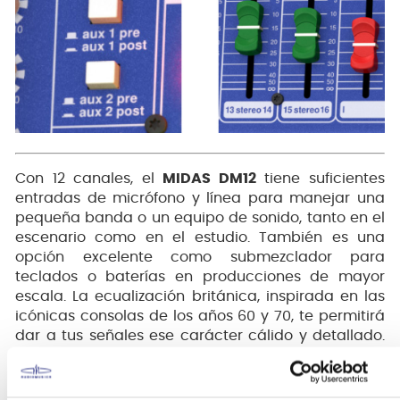
Con 12 canales, el
MIDAS DM12
tiene suficientes
entradas de micrófono y línea para manejar una
pequeña banda o un equipo de sonido, tanto en el
escenario como en el estudio.
También es una
opción excelente como submezclador para
teclados o baterías en producciones de mayor
escala. La ecualización británica, inspirada en las
icónicas consolas de los años 60 y 70, te permitirá
dar a tus señales ese carácter cálido y detallado.
Los faders de 60 mm de alta precisión aseguran un
control de nivel exacto y duradero.
Su chasis
robusto garantiza resistencia en aplicaciones