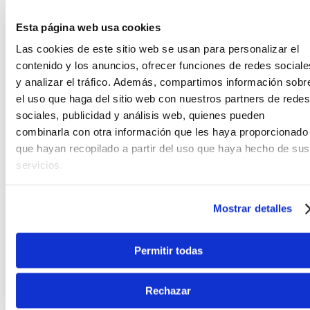
portátiles y su fuente de alimentación conmutada
Esta página web usa cookies
universal la hace compatible en cualquier lugar.
El
DM12 es una herramienta profesional que pone la
Las cookies de este sitio web se usan para personalizar el
inconfundible calidad de
sonido Midas
al alcance
contenido y los anuncios, ofrecer funciones de redes sociale
de todos.
y analizar el tráfico. Además, compartimos información sobr
el uso que haga del sitio web con nuestros partners de redes
sociales, publicidad y análisis web, quienes pueden
combinarla con otra información que les haya proporcionado
que hayan recopilado a partir del uso que haya hecho de sus
servicios.
Mostrar detalles
Permitir todas
Rechazar