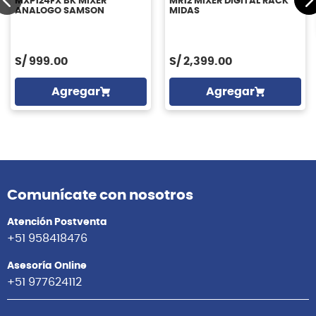
MXP124FX BK MIXER
MR12 MIXER DIGITAL RACK
ANALOGO SAMSON
MIDAS
S/
999.00
S/
2,399.00
Agregar
Agregar
Comunícate con nosotros
Atención Postventa
+51 958418476
Asesoría Online
+51 977624112