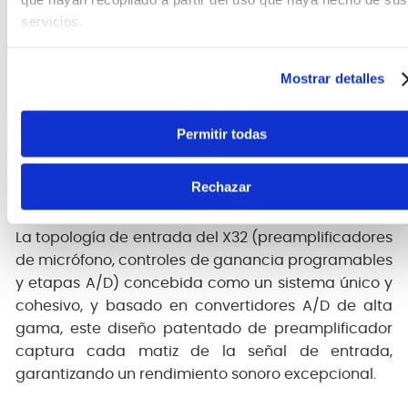
X32 también ofrece la comodidad de la mezcla
servicios.
digital en tus mezclas de bus auxiliar y de salida
gracias a su función integrada de Envíos por Fader.
Esta increíble función te permite crear potentes
Mostrar detalles
submezclas dedicadas para monitorización,
alimentación de zonas secundarias y mucho más,
Permitir todas
sin afectar la mezcla frontal ni los niveles.
Rechazar
Preamplificador MIDAS
La topología de entrada del X32 (preamplificadores
de micrófono, controles de ganancia programables
y etapas A/D) concebida como un sistema único y
cohesivo, y basado en convertidores A/D de alta
gama, este diseño patentado de preamplificador
captura cada matiz de la señal de entrada,
garantizando un rendimiento sonoro excepcional.