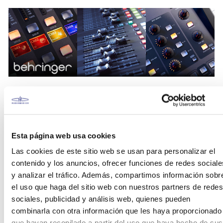
Channel strip
La X32 reúne los parámetros de procesamiento de
Esta página web usa cookies
canal más importantes en una sola sección, de
Las cookies de este sitio web se usan para personalizar el
modo que, independientemente del canal en el que
contenido y los anuncios, ofrecer funciones de redes sociale
esté trabajando, los controles siempre serán los
y analizar el tráfico. Además, compartimos información sobr
mismos.
el uso que haga del sitio web con nuestros partners de redes
sociales, publicidad y análisis web, quienes pueden
Envíos por Fader
combinarla con otra información que les haya proporcionado
que hayan recopilado a partir del uso que haya hecho de sus