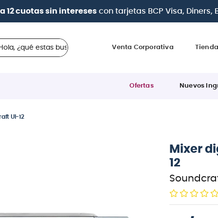
a 12 cuotas sin intereses
con tarjetas
BCP Visa, Diners,
 ¿qué estas buscando?
Venta Corporativa
Tiend
Ofertas
Nuevos Ing
aft UI-12
Mixer di
12
Soundcra