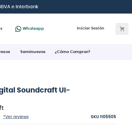
 BBVA e Interbank
Iniciar Sesión
as
Whatsapp
resos
Seminuevos
¿Cómo Comprar?
gital Soundcraft UI-
ft
:
*Ver reviews
1105505