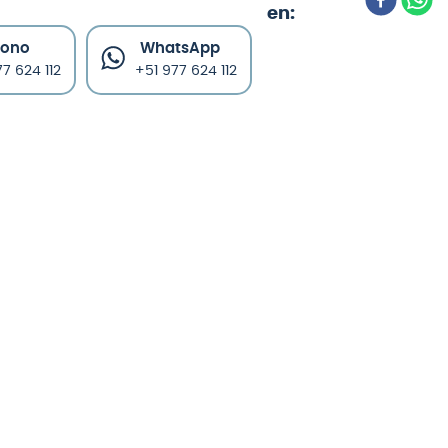
fono
WhatsApp
7 624 112
+51 977 624 112