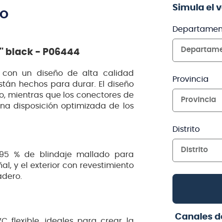
Simula el 
TO
Departamen
Departam
'' black - P06444
n con un diseño de alta calidad
Provincia
tán hechos para durar. El diseño
o, mientras que los conectores de
Provincia
una disposición optimizada de los
Distrito
Distrito
n 95 % de blindaje mallado para
al, y el exterior con revestimiento
adero.
Canales d
 flexible, ideales para crear la