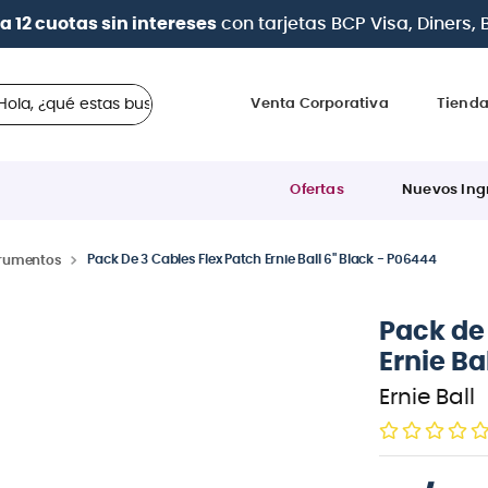
| Paga en cuotas
desde 0% de interés
con todas las tar
 ¿qué estas buscando?
Venta Corporativa
Tiend
Ofertas
Nuevos Ing
Pack De 3 Cables Flex Patch Ernie Ball 6'' Black - P06444
trumentos
Pack de 
Ernie Ba
Ernie Ball