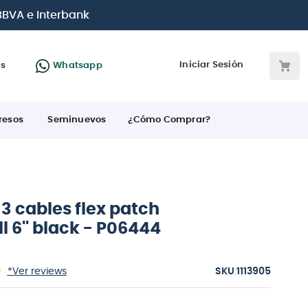
jetas de crédito
Iniciar Sesión
as
Whatsapp
resos
Seminuevos
¿Cómo Comprar?
3 cables flex patch
ll 6'' black - P06444
:
*Ver reviews
1113905