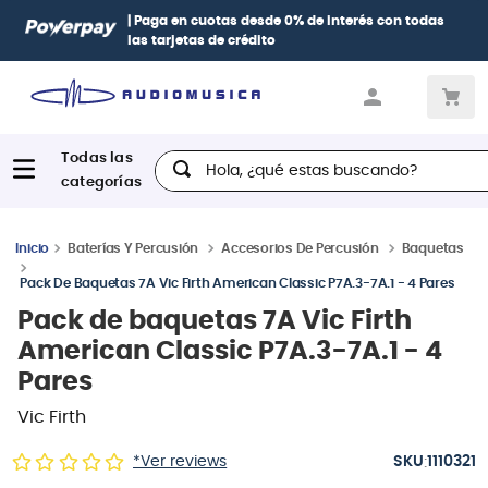
s
con todas
Paga con
hasta 12 cuotas sin intereses
con tarje
Diners, BBVA e Interbank
Hola, ¿qué estas buscando?
Baterías Y Percusión
Accesorios De Percusión
Baquetas
Pack De Baquetas 7A Vic Firth American Classic P7A.3-7A.1 - 4 Pares
Pack de baquetas 7A Vic Firth
American Classic P7A.3-7A.1 - 4
Pares
Vic Firth
:
*Ver reviews
1110321