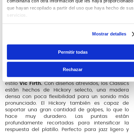
combinarla con otra información que les haya proporcionado
Teléfono
WhatsApp
que hayan recopilado a partir del uso que haya hecho de sus
+51 977 624 112
+51 977 624 112
servicios.
Mostrar detalles
Permitir todas
CARACTERÍSTICAS DEL PRODUCTO
Rechazar
La línea
American Classic®
combina tradición y
estilo
Vic Firth.
Con diseños atrevidos, los Classics
están hechos de Hickory selecto, una madera
densa con poca flexibilidad para un sonido más
pronunciado. El Hickory también es capaz de
soportar una gran cantidad de golpes, lo que lo
hace muy duradero. Las puntas están
profundamente recortadas para intensificar la
respuesta del platillo. Perfecto para jazz ligero y