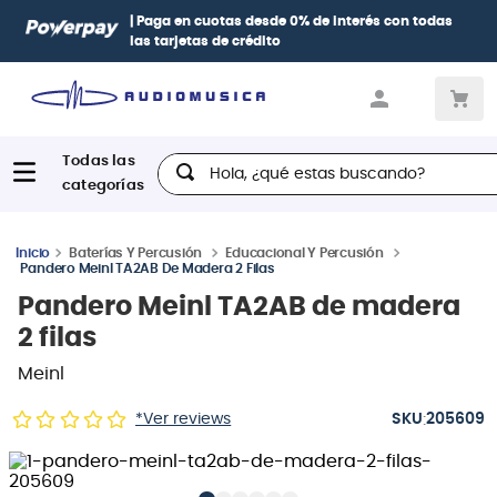
| Paga en cuotas
desde 0% de interés
con todas
las tarjetas de crédito
Hola, ¿qué estas buscando?
Baterías Y Percusión
Educacional Y Percusión
Pandero Meinl TA2AB De Madera 2 Filas
Pandero Meinl TA2AB de madera
2 filas
Meinl
:
*Ver reviews
205609