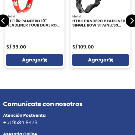
Meinl
Meinl
HTT10R PANDERO 10''
HTBK PANDERO HEADLINER
HEADLINER TOUR DUAL ROW
SINGLE ROW STAINLESS
STAINLESS STEEL JINGLES
STEEL JIGGLES MEINL
MEINL
S/
99.00
S/
109.00
Agregar
Agregar
Comunícate con nosotros
Atención Postventa
+51 958418476
Asesoría Online