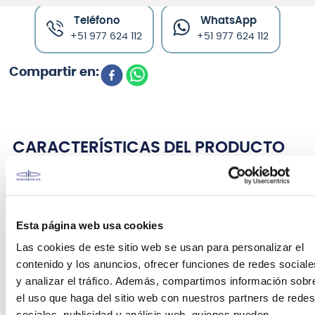
Teléfono
WhatsApp
+51 977 624 112
+51 977 624 112
CARACTERÍSTICAS DEL PRODUCTO
Parche para bongó Remo® Serie R, 8 1/2"
Fiberskyn® - RHEAD-812NT
Esta página web usa cookies
Las cookies de este sitio web se usan para personalizar el
Mayor volumen y resonancia
contenido y los anuncios, ofrecer funciones de redes sociale
Sonido preciso y nítido
y analizar el tráfico. Además, compartimos información sobr
Material sintético duradero
el uso que haga del sitio web con nuestros partners de redes
Parches para bongos Remo® Serie R
sociales, publicidad y análisis web, quienes pueden