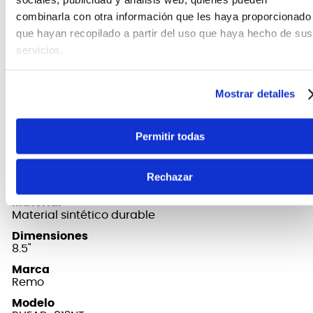
Los parches para bongos REMO® Serie R añaden
combinarla con otra información que les haya proporcionado
más volumen y resonancia a tus bongos.
que hayan recopilado a partir del uso que haya hecho de sus
servicios.
Los parches Fiberskyn® son resistentes a la
intemperie y proporcionan un sonido de batería
auténtico y excepcional, con máxima proyección,
Mostrar detalles
armónicos vibrantes y un excelente timbre para
slap.
Permitir todas
FICHA TÉCNICA Y DIMENSIONES
Rechazar
Material
Material sintético durable
Dimensiones
8.5"
Marca
Remo
Modelo