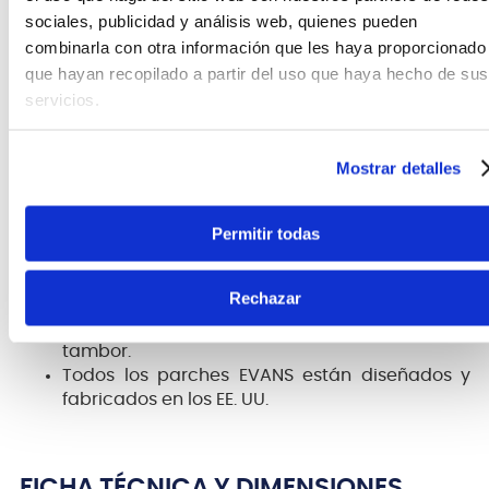
sonido óptima.
sociales, publicidad y análisis web, quienes pueden
combinarla con otra información que les haya proporcionado
Fabricado con dos capas de película de 7 mil,
que hayan recopilado a partir del uso que haya hecho de sus
que ofrecen consistencia y durabilidad para
servicios.
un tiempo de reproducción más prolongado.
La exclusiva tecnología Sound Shaping (SST)
proporciona la cantidad ideal de
Mostrar detalles
amortiguación adaptada a cada parche de
tamaño individual.
El revestimiento translúcido exclusivo brinda
Permitir todas
calidez, enfoque y profundidad adicionales
El diseño exclusivo del collar con tecnología
Rechazar
EVANS Level 360 garantiza un contacto
adecuado entre el parche y el casco del
tambor.
Todos los parches EVANS están diseñados y
fabricados en los EE. UU.
FICHA TÉCNICA Y DIMENSIONES