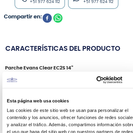
+51 977 624 112
+51 977 624 112
CARACTERÍSTICAS DEL PRODUCTO
Parche Evans Clear EC2S 14"
La serie EVANS EC2S Clear contiene dos capas de
película de 7 mil para optimizar el ataque, el tono,
la duración del sostenido y la facilidad de afinación
Esta página web usa cookies
para cada tamaño de parche. Este parche cuenta
con Sound Shaping Technology (SST) para un
Las cookies de este sitio web se usan para personalizar el
sonido bien equilibrado, incorporada con la
contenido y los anuncios, ofrecer funciones de redes sociale
tecnología EVANS Level 360 para facilitar la
y analizar el tráfico. Además, compartimos información sobr
afinación, rango de tono extendido y calidad de
el uso que haga del sitio web con nuestros partners de redes