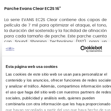
Parche Evans Clear EC2S 16"
La serie EVANS EC2S Clear contiene dos capas de
película de 7 mil para optimizar el ataque, el tono,
la duración del sostenido y la facilidad de afinación
para cada tamaño de parche. Este parche cuenta
con Sound Shaping Technology (SST) para un
sonido bien equilibrado, incorporada con la
tecnología EVANS Level 360 para facilitar la
afinación, rango de tono extendido y calidad de
sonido óptima.
Esta página web usa cookies
Las cookies de este sitio web se usan para personalizar el
Fabricado con dos capas de película de 7 mil,
contenido y los anuncios, ofrecer funciones de redes sociale
que ofrecen consistencia y durabilidad para
y analizar el tráfico. Además, compartimos información sobr
un tiempo de reproducción más prolongado.
el uso que haga del sitio web con nuestros partners de redes
La exclusiva tecnología Sound Shaping (SST)
sociales, publicidad y análisis web, quienes pueden
proporciona la cantidad ideal de
combinarla con otra información que les haya proporcionado
amortiguación adaptada a cada parche de
que hayan recopilado a partir del uso que haya hecho de sus
tamaño individual.