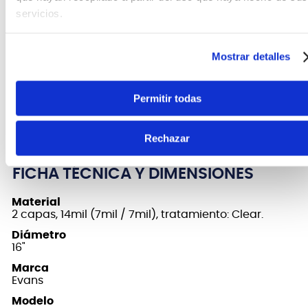
El revestimiento translúcido exclusivo brinda
servicios.
calidez, enfoque y profundidad adicionales
El diseño exclusivo del collar con tecnología
Mostrar detalles
EVANS Level 360 garantiza un contacto
adecuado entre el parche y el casco del
tambor.
Permitir todas
Todos los parches EVANS están diseñados y
fabricados en los EE. UU.
Rechazar
FICHA TÉCNICA Y DIMENSIONES
Material
2 capas, 14mil (7mil / 7mil), tratamiento: Clear.
Diámetro
16"
Marca
Evans
Modelo