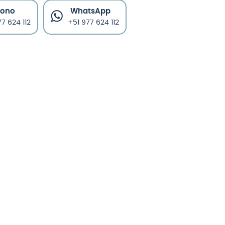
fono
WhatsApp
7 624 112
+51 977 624 112