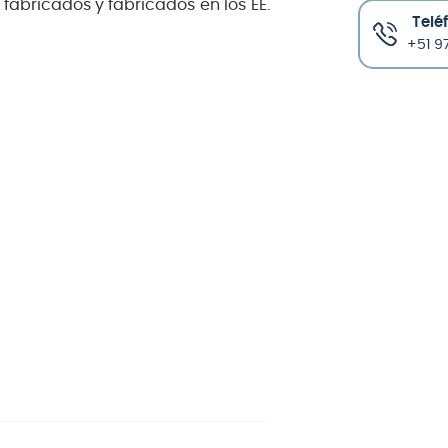
fabricados y fabricados en los EE.
Telé
+51 97