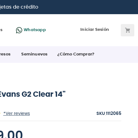
s, BBVA e Interbank
Iniciar Sesión
as
Whatsapp
resos
Seminuevos
¿Cómo Comprar?
vans G2 Clear 14"
:
*Ver reviews
1112065
9
.
00