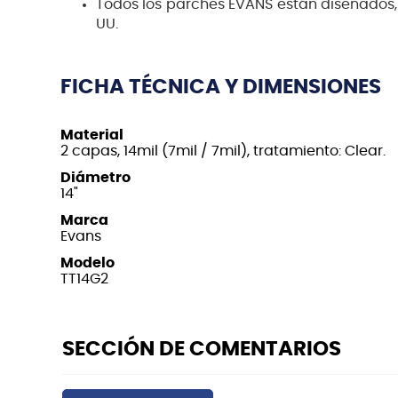
Todos los parches EVANS están diseñados, 
UU.
FICHA TÉCNICA Y DIMENSIONES
Material
2 capas, 14mil (7mil / 7mil), tratamiento: Clear.
Diámetro
14"
Marca
Evans
Modelo
TT14G2