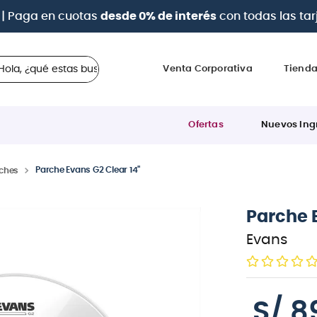
asta 12 cuotas sin intereses
con tarjetas
BCP Visa, Diner
 ¿qué estas buscando?
Venta Corporativa
Tiend
Ofertas
Nuevos Ing
Parche Evans G2 Clear 14"
ches
Parche E
Evans
S/
8