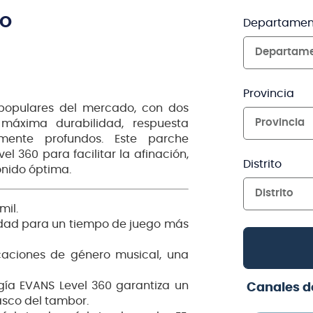
TO
Departamen
Departam
Provincia
populares del mercado, con dos
Provincia
máxima durabilidad, respuesta
mente profundos. Este parche
l 360 para facilitar la afinación,
Distrito
onido óptima.
Distrito
mil.
idad para un tiempo de juego más
caciones de género musical, una
ogía EVANS Level 360 garantiza un
Canales d
asco del tambor.